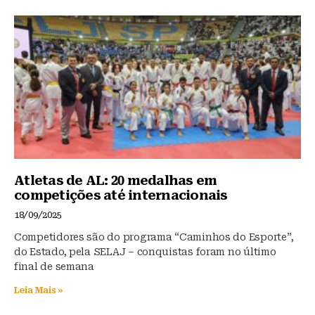
k
b
A
y
o
p
o
p
k
Atletas de AL: 20 medalhas em
competições até internacionais
18/09/2025
Competidores são do programa “Caminhos do Esporte”,
do Estado, pela SELAJ – conquistas foram no último
final de semana
Leia Mais »