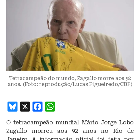
Tetracampeão do mundo, Zagallo morre aos 92
anos. (Foto: reprodução/Lucas Figueiredo/CBF)
B
X
F
W
lu
a
h
O tetracampeão mundial Mário Jorge Lobo
e
c
at
Zagallo morreu aos 92 anos no Rio de
s
e
s
Janeiro. A informação oficial foi feita por