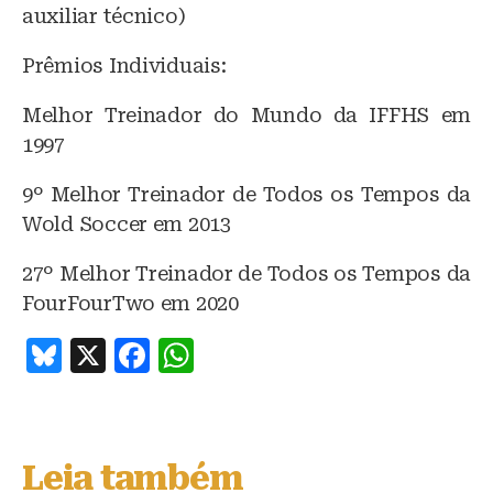
auxiliar técnico)
Prêmios Individuais:
Melhor Treinador do Mundo da IFFHS em
1997
9º Melhor Treinador de Todos os Tempos da
Wold Soccer em 2013
27º Melhor Treinador de Todos os Tempos da
FourFourTwo em 2020
B
X
F
W
lu
a
h
e
c
at
s
e
s
Leia também