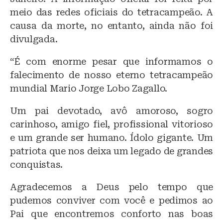
k
b
A
meio das redes oficiais do tetracampeão. A
y
o
p
causa da morte, no entanto, ainda não foi
o
p
divulgada.
k
“É com enorme pesar que informamos o
falecimento de nosso eterno tetracampeão
mundial Mario Jorge Lobo Zagallo.
Um pai devotado, avô amoroso, sogro
carinhoso, amigo fiel, profissional vitorioso
e um grande ser humano. Ídolo gigante. Um
patriota que nos deixa um legado de grandes
conquistas.
Agradecemos a Deus pelo tempo que
pudemos conviver com você e pedimos ao
Pai que encontremos conforto nas boas