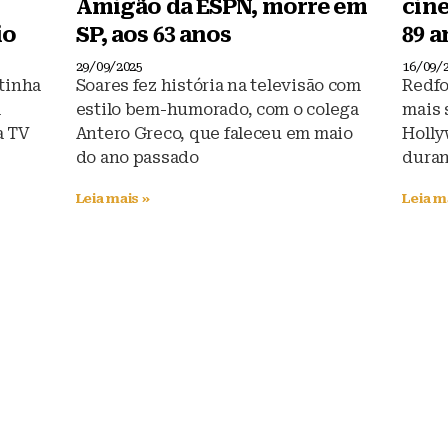
Amigão da ESPN, morre em
cin
io
SP, aos 63 anos
89 a
29/09/2025
16/09/
 tinha
Soares fez história na televisão com
Redfo
m
estilo bem-humorado, com o colega
mais 
a TV
Antero Greco, que faleceu em maio
Holly
do ano passado
duran
Leia mais »
Leia m