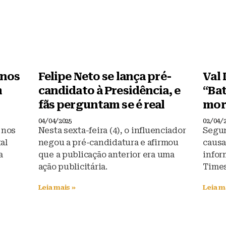
anos
Felipe Neto se lança pré-
Val 
m
candidato à Presidência, e
“Ba
fãs perguntam se é real
morr
04/04/2025
02/04/
a nos
Nesta sexta-feira (4), o influenciador
Segun
al
negou a pré-candidatura e afirmou
causa
a
que a publicação anterior era uma
infor
ação publicitária.
Time
Leia mais »
Leia m