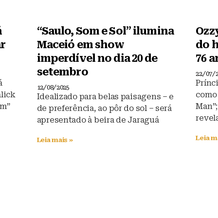
á
“Saulo, Som e Sol” ilumina
Ozz
ar
Maceió em show
do h
imperdível no dia 20 de
76 a
setembro
22/07/
á
Prínc
12/08/2025
lick
como 
Idealizado para belas paisagens – e
Um”
Man”;
de preferência, ao pôr do sol – será
revel
apresentado à beira de Jaraguá
Leia m
Leia mais »