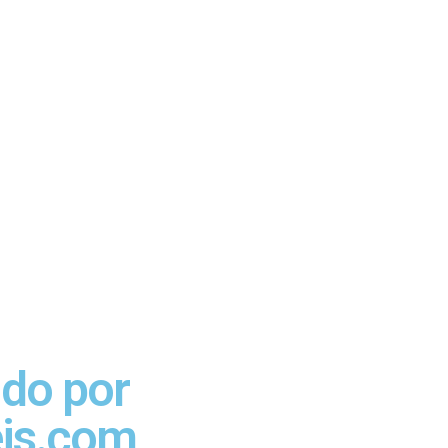
ido por
eis.com