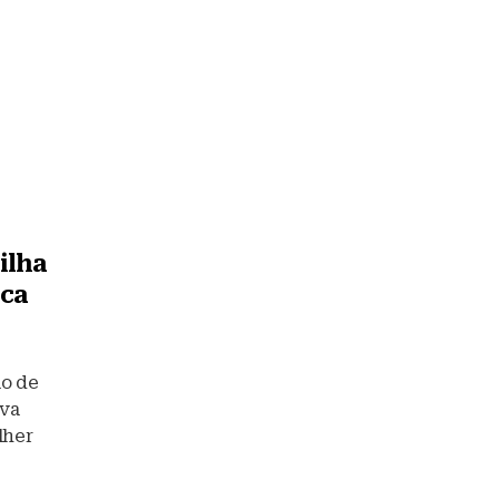
ilha
oca
ão de
va
lher