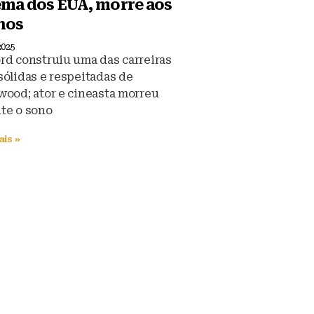
ema dos EUA, morre aos
nos
2025
rd construiu uma das carreiras
sólidas e respeitadas de
wood; ator e cineasta morreu
te o sono
ais »