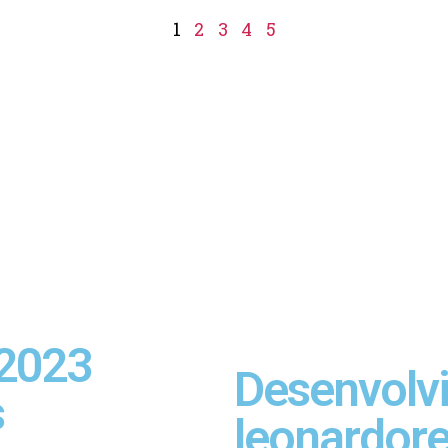
1
2
3
4
5
 2023
Desenvolv
s
leonardor