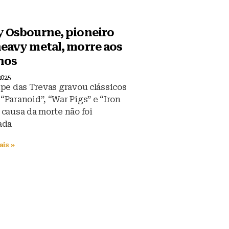
y Osbourne, pioneiro
eavy metal, morre aos
nos
2025
ipe das Trevas gravou clássicos
“Paranoid”, “War Pigs” e “Iron
 causa da morte não foi
ada
ais »