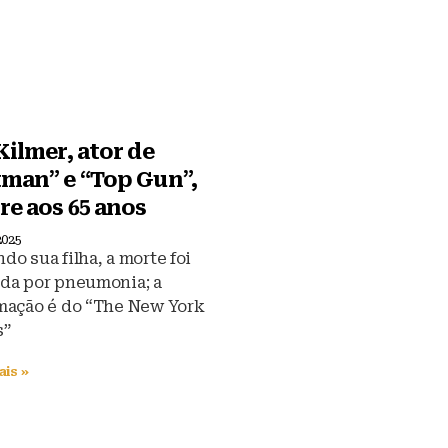
Kilmer, ator de
tman” e “Top Gun”,
e aos 65 anos
2025
do sua filha, a morte foi
da por pneumonia; a
mação é do “The New York
s”
ais »