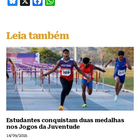
B
X
F
W
lu
a
h
e
c
at
s
e
s
Leia também
k
b
A
y
o
p
o
p
k
Estudantes conquistam duas medalhas
nos Jogos da Juventude
14/09/2025