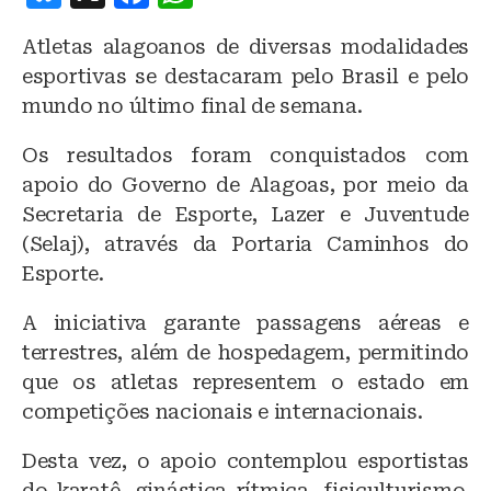
lu
a
h
Atletas alagoanos de diversas modalidades
e
c
at
esportivas se destacaram pelo Brasil e pelo
s
e
s
mundo no último final de semana.
k
b
A
Os resultados foram conquistados com
y
o
p
apoio do Governo de Alagoas, por meio da
o
p
Secretaria de Esporte, Lazer e Juventude
k
(Selaj), através da Portaria Caminhos do
Esporte.
A iniciativa garante passagens aéreas e
terrestres, além de hospedagem, permitindo
que os atletas representem o estado em
competições nacionais e internacionais.
Desta vez, o apoio contemplou esportistas
do karatê, ginástica rítmica, fisiculturismo,