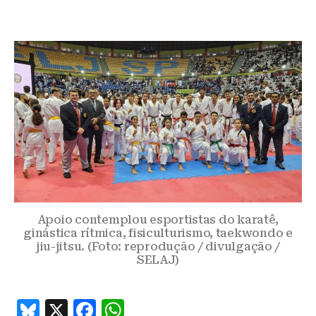
Apoio contemplou esportistas do karatê,
ginástica rítmica, fisiculturismo, taekwondo e
jiu-jitsu. (Foto: reprodução / divulgação /
SELAJ)
B
X
F
W