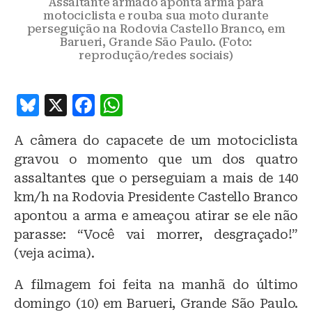
Assaltante armado aponta arma para
motociclista e rouba sua moto durante
perseguição na Rodovia Castello Branco, em
Barueri, Grande São Paulo. (Foto:
reprodução/redes sociais)
B
X
F
W
lu
a
h
A câmera do capacete de um motociclista
e
c
at
gravou o momento que um dos quatro
s
e
s
assaltantes que o perseguiam a mais de 140
k
b
A
km/h na Rodovia Presidente Castello Branco
y
o
p
apontou a arma e ameaçou atirar se ele não
o
p
parasse: “Você vai morrer, desgraçado!”
(veja acima).
k
A filmagem foi feita na manhã do último
domingo (10) em Barueri, Grande São Paulo.