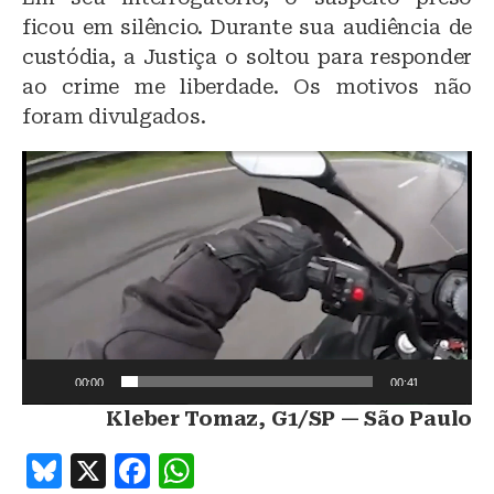
ficou em silêncio. Durante sua audiência de
custódia, a Justiça o soltou para responder
ao crime me liberdade. Os motivos não
foram divulgados.
T
o
c
a
d
o
r
d
e
v
00:00
00:41
í
d
Kleber Tomaz, G1/SP — São Paulo
e
B
X
F
W
o