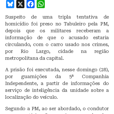
B
X
F
W
lu
a
h
Suspeito de uma tripla tentativa de
e
c
at
homicídio foi preso no Tabuleiro pela PM,
s
e
s
depois que os militares receberam a
k
b
A
informação de que o acusado estaria
y
o
p
circulando, com o carro usado nos crimes,
o
p
por Rio Largo, cidade na região
metropolitana da capital.
k
A prisão foi executada, nesse domingo (28),
por guarnições da 5ª Companhia
Independente, a partir de informações do
serviço de inteligência da unidade sobre a
localização do veículo.
Segundo a PM, ao ser abordado, o condutor