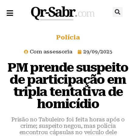
Polícia
Com assessoria
29/09/2025
PM prende suspeito
de participação em
tripla tentativa de
homicídio
Prisão no Tabuleiro foi feita horas após o
crime; suspeito negou, mas polícia
encontrou cápsulas no veículo dele