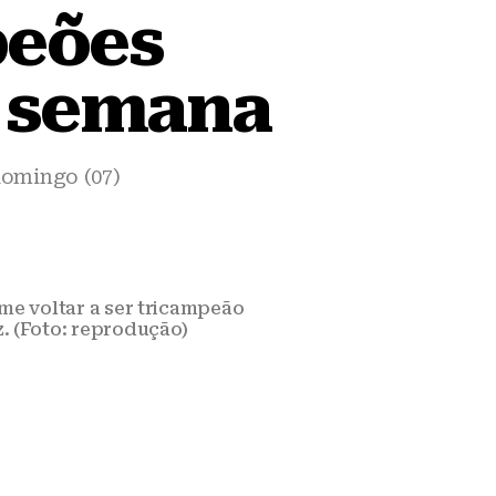
peões
e semana
domingo (07)
time voltar a ser tricampeão
z. (Foto: reprodução)