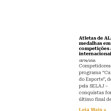
o
A
k
p
p
Atletas de AL:
medalhas em
competições 
internaciona
18/09/2025
Competidores
programa “C
do Esporte”, d
pela SELAJ –
conquistas fo
último final 
Leia Mais »