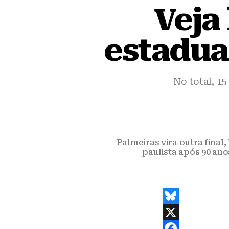
Veja
estadua
No total, 1
Palmeiras vira outra final,
paulista após 90 ano
B
l
X