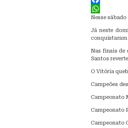
u
F
Nesse sábado 
e
a
W
s
c
h
Já neste domi
k
e
a
conquistaram 
y
b
t
Nas finais de 
o
s
Santos revert
o
A
O Vitória que
k
p
p
Campeões dest
Campeonato M
Campeonato P
Campeonato C