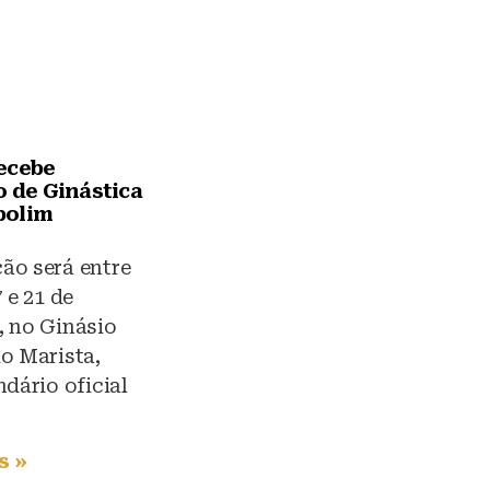
ecebe
o de Ginástica
polim
ão será entre
 e 21 de
, no Ginásio
o Marista,
ndário oficial
s »