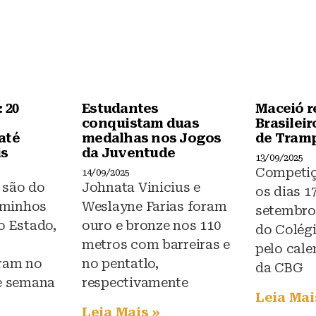
 20
Estudantes
Maceió r
conquistam duas
Brasileir
até
medalhas nos Jogos
de Tram
is
da Juventude
13/09/2025
Competiç
14/09/2025
 são do
Johnata Vinicius e
os dias 17
aminhos
Weslayne Farias foram
setembro
o Estado,
ouro e bronze nos 110
do Colégi
metros com barreiras e
pelo cale
ram no
no pentatlo,
da CBG
de semana
respectivamente
Leia Mai
Leia Mais »