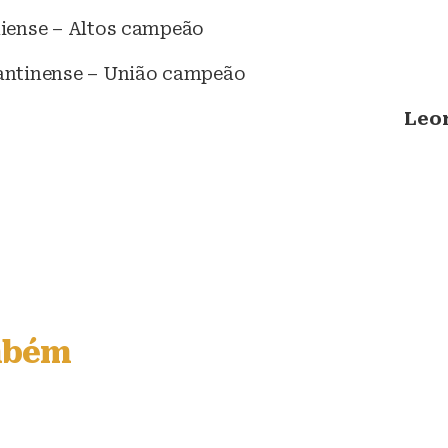
iense – Altos campeão
ntinense – União campeão
Leon
mbém