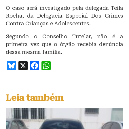
O caso será investigado pela delegada Teíla
Rocha, da Delegacia Especial Dos Crimes
Contra Crianças e Adolescentes.
Segundo o Conselho Tutelar, não é a
primeira vez que o órgão recebia denúncia
dessa mesma família.
B
X
F
W
lu
a
h
e
c
at
s
e
s
Leia também
k
b
A
y
o
p
o
p