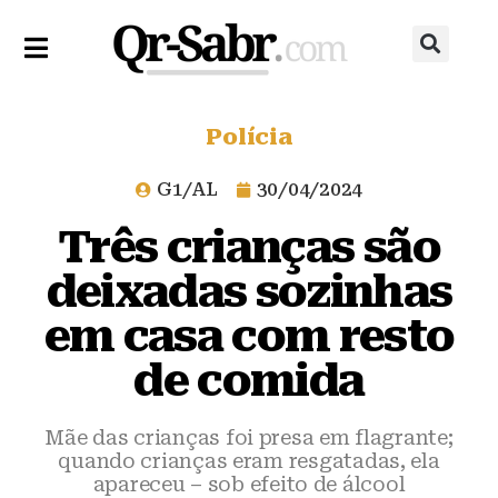
Polícia
G1/AL
30/04/2024
Três crianças são
deixadas sozinhas
em casa com resto
de comida
Mãe das crianças foi presa em flagrante;
quando crianças eram resgatadas, ela
apareceu – sob efeito de álcool