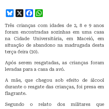
B
X
F
W
lu
a
h
Três crianças com idades de 2, 8 e 9 anos
e
c
at
foram encontradas sozinhas em uma casa
s
e
s
na Cidade Universitária, em Maceió, em
k
b
A
situação de abandono na madrugada desta
y
o
p
terça-feira (30).
o
p
Após serem resgatadas, as crianças foram
k
levadas para a casa da avó.
A mãe, que chegou sob efeito de álcool
durante o resgate das crianças, foi presa em
flagrante.
Segundo o relato dos militares que