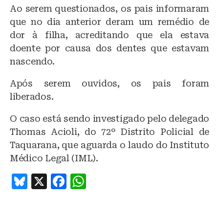
Ao serem questionados, os pais informaram
que no dia anterior deram um remédio de
dor à filha, acreditando que ela estava
doente por causa dos dentes que estavam
nascendo.
Após serem ouvidos, os pais foram
liberados.
O caso está sendo investigado pelo delegado
Thomas Acioli, do 72º Distrito Policial de
Taquarana, que aguarda o laudo do Instituto
Médico Legal (IML).
B
X
F
W
lu
a
h
e
c
at