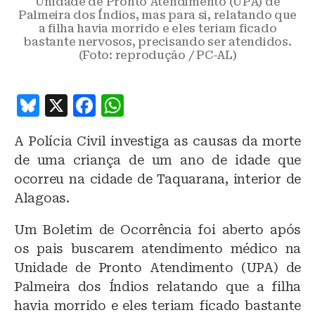
Unidade de Pronto Atendimento (UPA) de
Palmeira dos Índios, mas para si, relatando que
a filha havia morrido e eles teriam ficado
bastante nervosos, precisando ser atendidos.
(Foto: reprodução / PC-AL)
B
X
F
W
lu
a
h
A Polícia Civil investiga as causas da morte
e
c
at
de uma criança de um ano de idade que
s
e
s
ocorreu na cidade de Taquarana, interior de
k
b
A
Alagoas.
y
o
p
Um Boletim de Ocorrência foi aberto após
o
p
os pais buscarem atendimento médico na
k
Unidade de Pronto Atendimento (UPA) de
Palmeira dos Índios relatando que a filha
havia morrido e eles teriam ficado bastante