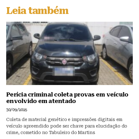
s
e
s
Leia também
k
b
A
y
o
p
o
p
k
Perícia criminal coleta provas em veículo
envolvido em atentado
30/09/2025
Coleta de material genético e impressões digitais em
veículo apreendido pode ser chave para elucidação do
crime, cometido no Tabuleiro do Martins