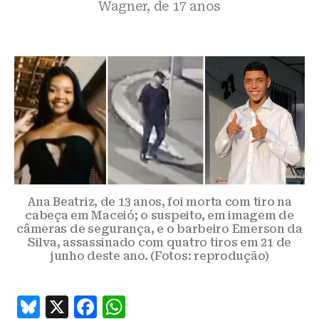
Wagner, de 17 anos
Ana Beatriz, de 13 anos, foi morta com tiro na
cabeça em Maceió; o suspeito, em imagem de
câmeras de segurança, e o barbeiro Emerson da
Silva, assassinado com quatro tiros em 21 de
junho deste ano. (Fotos: reprodução)
B
X
F
W