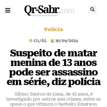
Polícia
G1/AL
30/09/2024
Suspeito de matar
menina de 13 anos
pode ser assassino
em série, diz polícia
Albino Santos de Lima, de 42 anos, é
investigado por outros seis crimes, entre os
quais o que vitimou o barbeiro Emerson