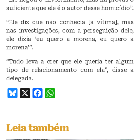
suficiente que ele é o autor desse homicídio”.
“Ele diz que não conhecia [a vítima], mas
nas investigações, com a perseguição dele,
ele dizia ‘eu quero a morena, eu quero a
morena’”.
“Tudo leva a crer que ele queria ter algum
tipo de relacionamento com ela”, disse a
delegada.
B
X
F
W
lu
a
h
e
c
at
s
e
s
Leia também
k
b
A