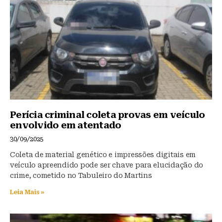
y
o
p
o
p
k
Perícia criminal coleta provas em veículo
envolvido em atentado
30/09/2025
Coleta de material genético e impressões digitais em
veículo apreendido pode ser chave para elucidação do
crime, cometido no Tabuleiro do Martins
Leia Mais »