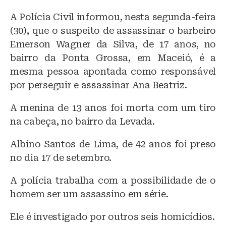
lu
a
h
A Polícia Civil informou, nesta segunda-feira
e
c
at
(30), que o suspeito de assassinar o barbeiro
s
e
s
Emerson Wagner da Silva, de 17 anos, no
k
b
A
bairro da Ponta Grossa, em Maceió, é a
y
o
p
mesma pessoa apontada como responsável
o
p
por perseguir e assassinar Ana Beatriz.
k
A menina de 13 anos foi morta com um tiro
na cabeça, no bairro da Levada.
Albino Santos de Lima, de 42 anos foi preso
no dia 17 de setembro.
A polícia trabalha com a possibilidade de o
homem ser um assassino em série.
Ele é investigado por outros seis homicídios.