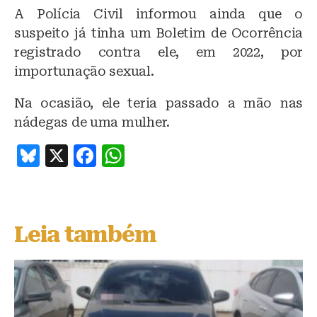
A Polícia Civil informou ainda que o
suspeito já tinha um Boletim de Ocorrência
registrado contra ele, em 2022, por
importunação sexual.
Na ocasião, ele teria passado a mão nas
nádegas de uma mulher.
B
X
F
W
lu
a
h
e
c
at
s
e
s
Leia também
k
b
A
y
o
p
o
p
k