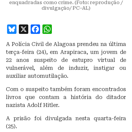
enquadradas como crime. (Foto: reprodução /
divulgação/ PC–AL)
B
X
F
W
lu
a
h
A Polícia Civil de Alagoas prendeu na última
e
c
at
terça-feira (24), em Arapiraca, um jovem de
s
e
s
22 anos suspeito de estupro virtual de
k
b
A
vulnerável, além de induzir, instigar ou
y
o
p
auxiliar automutilação.
o
p
Com o suspeito também foram encontrados
k
livros que contam a história do ditador
nazista Adolf Hitler.
A prisão foi divulgada nesta quarta-feira
(25).