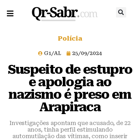
Polícia
G1/AL
25/09/2024
Suspeito de estupro
e apologia ao
nazismo é preso em
Arapiraca
Investigações apontam que acusado, de 22
anos, tinha perfil estimulando
automutilação das vítimas, como inserir