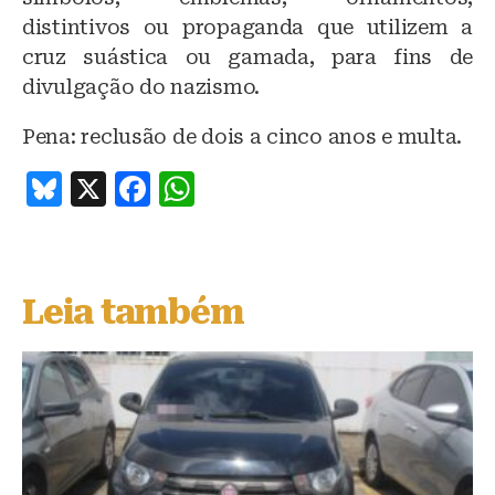
distintivos ou propaganda que utilizem a
cruz suástica ou gamada, para fins de
divulgação do nazismo.
Pena: reclusão de dois a cinco anos e multa.
B
X
F
W
lu
a
h
e
c
at
s
e
s
Leia também
k
b
A
y
o
p
o
p
k