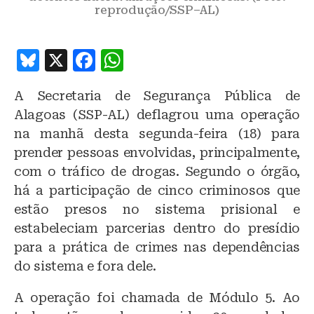
reprodução/SSP–AL)
B
X
F
W
lu
a
h
A Secretaria de Segurança Pública de
e
c
at
Alagoas (SSP-AL) deflagrou uma operação
s
e
s
na manhã desta segunda-feira (18) para
k
b
A
prender pessoas envolvidas, principalmente,
y
o
p
com o tráfico de drogas. Segundo o órgão,
o
p
há a participação de cinco criminosos que
estão presos no sistema prisional e
k
estabeleciam parcerias dentro do presídio
para a prática de crimes nas dependências
do sistema e fora dele.
A operação foi chamada de Módulo 5. Ao