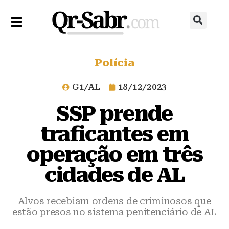
Polícia
G1/AL
18/12/2023
SSP prende
traficantes em
operação em três
cidades de AL
Alvos recebiam ordens de criminosos que
estão presos no sistema penitenciário de AL