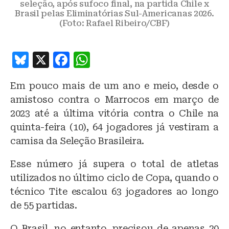
seleção, após sufoco final, na partida Chile x
Brasil pelas Eliminatórias Sul-Americanas 2026.
(Foto: Rafael Ribeiro/CBF)
B
X
F
W
lu
a
h
Em pouco mais de um ano e meio, desde o
e
c
at
amistoso contra o Marrocos em março de
s
e
s
2023 até a última vitória contra o Chile na
k
b
A
quinta-feira (10), 64 jogadores já vestiram a
y
o
p
camisa da Seleção Brasileira.
o
p
Esse número já supera o total de atletas
k
utilizados no último ciclo de Copa, quando o
técnico Tite escalou 63 jogadores ao longo
de 55 partidas.
O Brasil, no entanto, precisou de apenas 20