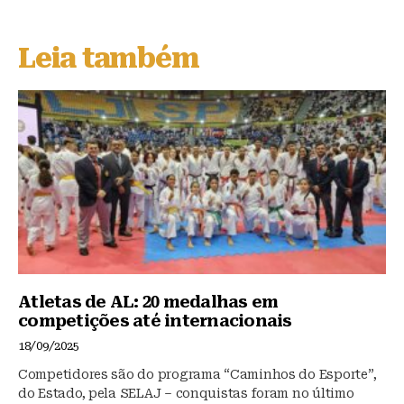
e
c
at
s
e
s
Leia também
k
b
A
y
o
p
o
p
k
Atletas de AL: 20 medalhas em
competições até internacionais
18/09/2025
Competidores são do programa “Caminhos do Esporte”,
do Estado, pela SELAJ – conquistas foram no último