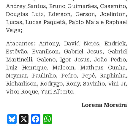
Andrey Santos, Bruno Guimarães, Casemiro,
Douglas Luiz, Ederson, Gerson, Joelinton,
Lucas, Lucas Paquetá, Pablo Maia e Raphael
Veiga;
Atacantes: Antony, David Neres, Endrick,
Estêvão, Evanilson, Gabriel Jesus, Gabriel
Martinelli, Galeno, Igor Jesus, João Pedro,
Luiz Henrique, Malcom, Matheus Cunha,
Neymar, Paulinho, Pedro, Pepê, Raphinha,
Richarlison, Rodrygo, Rony, Savinho, Vini Jr,
Vitor Roque, Yuri Alberto.
Lorena Moreira
B
X
F
W
lu
a
h