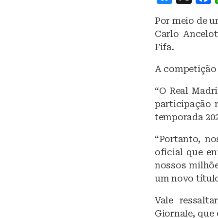
lu
Por meio de u
e
Carlo Ancelot
s
Fifa.
k
A competição 
y
“O Real Madr
participação 
temporada 202
“Portanto, no
oficial que e
nossos milhõ
um novo títul
Vale ressalta
Giornale, que