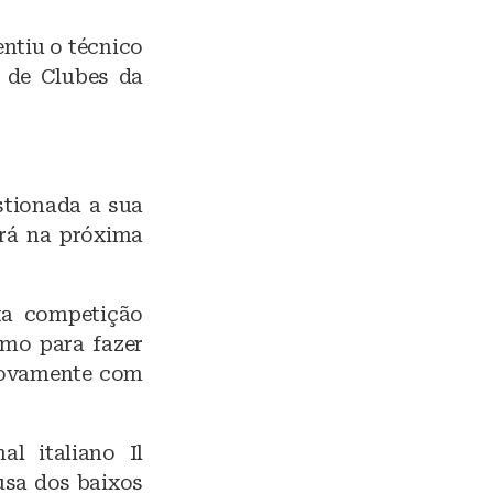
ntiu o técnico
l de Clubes da
tionada a sua
ará na próxima
sta competição
smo para fazer
novamente com
al italiano Il
usa dos baixos