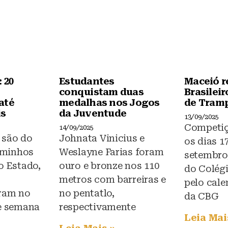
k
 20
Estudantes
Maceió r
conquistam duas
Brasileir
até
medalhas nos Jogos
de Tram
is
da Juventude
13/09/2025
Competiç
14/09/2025
 são do
Johnata Vinicius e
os dias 17
aminhos
Weslayne Farias foram
setembro
o Estado,
ouro e bronze nos 110
do Colégi
metros com barreiras e
pelo cale
ram no
no pentatlo,
da CBG
de semana
respectivamente
Leia Mai