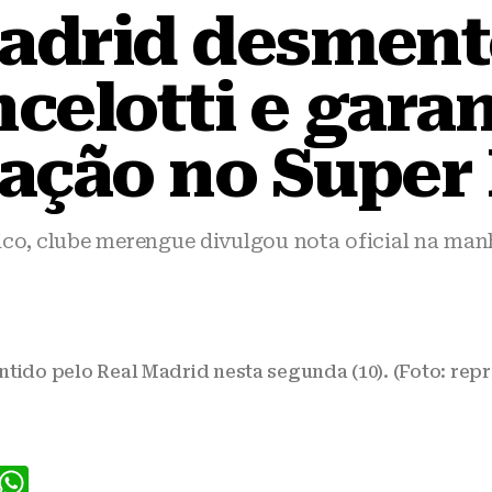
adrid desment
celotti e gara
pação no Super
co, clube merengue divulgou nota oficial na manh
ntido pelo Real Madrid nesta segunda (10). (Foto: rep
F
W