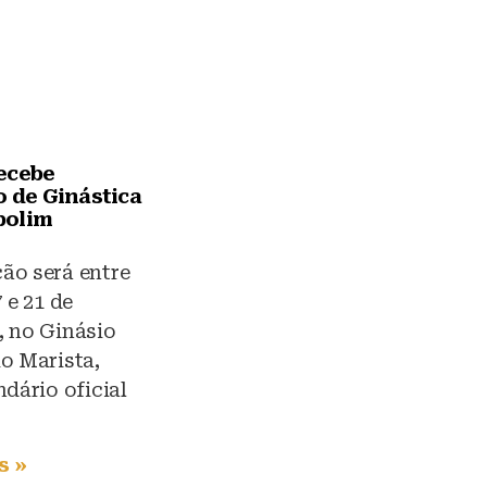
ecebe
o de Ginástica
polim
ão será entre
 e 21 de
, no Ginásio
o Marista,
ndário oficial
s »