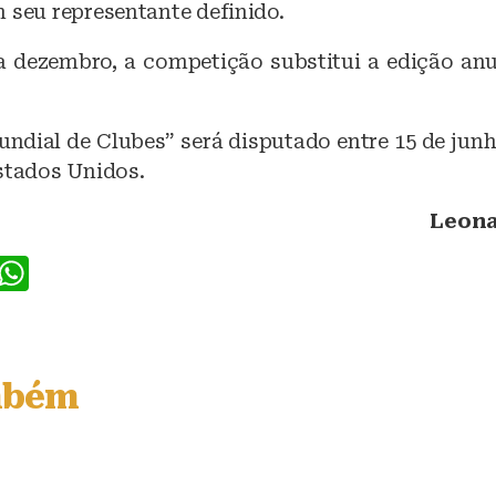
 seu representante definido.
a dezembro, a competição substitui a edição an
ndial de Clubes” será disputado entre 15 de junh
Estados Unidos.
Leona
F
W
a
h
c
at
e
s
mbém
b
A
o
p
o
p