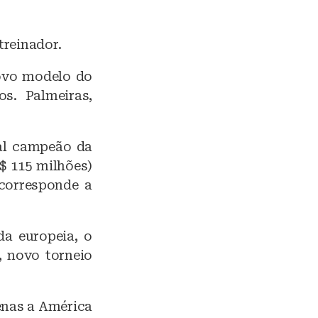
treinador.
ovo modelo do
os. Palmeiras,
ual campeão da
$ 115 milhões)
 corresponde a
a europeia, o
, novo torneio
enas a América