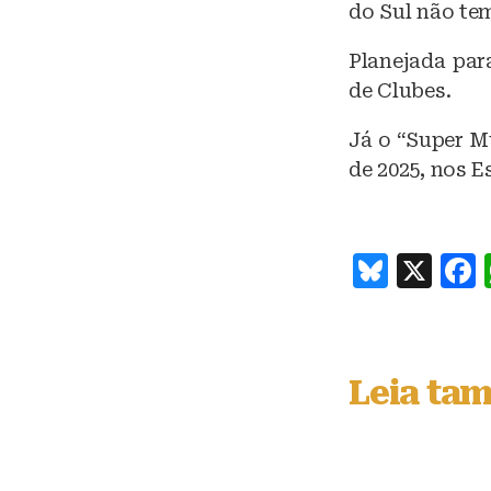
do Sul não tem
Planejada par
de Clubes.
Já o “Super Mu
de 2025, nos 
B
X
lu
e
s
Leia ta
k
y