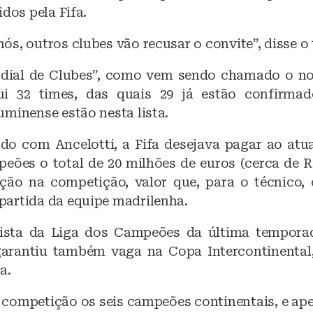
idos pela Fifa.
s, outros clubes vão recusar o convite”, disse o 
dial de Clubes”, como vem sendo chamado o n
ui 32 times, das quais 29 já estão confirmad
minense estão nesta lista.
do com Ancelotti, a Fifa desejava pagar ao at
eões o total de 20 milhões de euros (cerca de R
ação na competição, valor que, para o técnico,
artida da equipe madrilenha.
sta da Liga dos Campeões da última temporad
arantiu também vaga na Copa Intercontinental
a.
 competição os seis campeões continentais, e ap