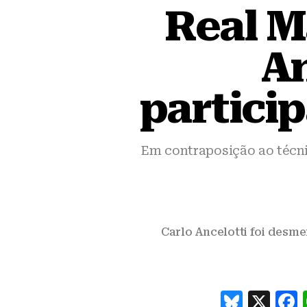
Real M
An
partici
Em contraposição ao técni
Carlo Ancelotti foi desme
B
X