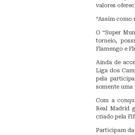
valores oferec
“Assim como nó
O “Super Mun
torneio, poss
Flamengo e Flu
Ainda de acor
Liga dos Camp
pela particip
somente uma p
Com a conqui
Real Madrid g
criado pela Fif
Participam da