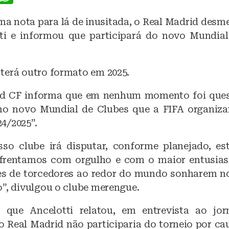
a
h
ma nota para lá de inusitada, o Real Madrid desme
c
at
ti e informou que participará do novo Mundia
e
s
b
A
terá outro formato em 2025.
o
p
o
p
id CF informa que em nenhum momento foi ques
k
no novo Mundial de Clubes que a FIFA organiz
4/2025”.
sso clube irá disputar, conforme planejado, e
nfrentamos com orgulho e com o maior entusia
es de torcedores ao redor do mundo sonharem 
o”, divulgou o clube merengue.
r que Ancelotti relatou, em entrevista ao jorn
 o Real Madrid não participaria do torneio por ca