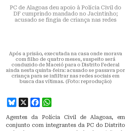
PC de Alagoas deu apoio à Polícia Civil do
DF cumprindo mandado no Jacintinho;
acusado se fingia de criança nas redes
Após a prisão, executada na casa onde morava
com filho de quatro meses, suspeito será
conduzido de Maceió para o Distrito Federal
ainda nesta quinta-feira: acusado se passava por
criança para se infiltrar nas redes sociais em
busca das vítimas. (Foto: reprodução)
B
X
F
W
lu
a
h
Agentes da Polícia Civil de Alagoas, em
e
c
at
conjunto com integrantes da PC do Distrito
s
e
s