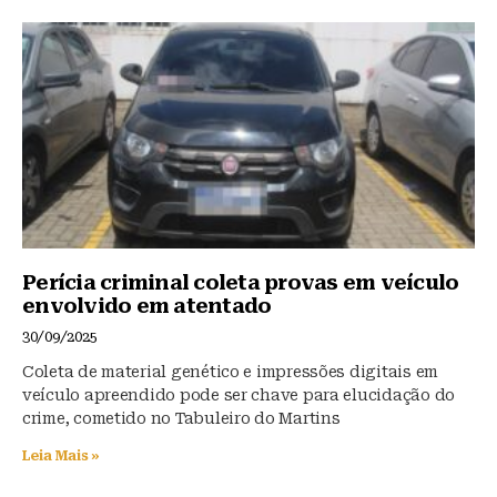
k
b
A
y
o
p
o
p
k
Perícia criminal coleta provas em veículo
envolvido em atentado
30/09/2025
Coleta de material genético e impressões digitais em
veículo apreendido pode ser chave para elucidação do
crime, cometido no Tabuleiro do Martins
Leia Mais »