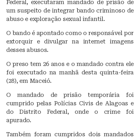
Federal, executaram mandado de prisão de
k
b
A
um suspeito de integrar bando criminoso de
y
o
p
abuso e exploração sexual infantil.
o
p
O bando é apontado como o responsável por
k
extorquir e divulgar na internet imagens
desses abusos.
O preso tem 26 anos e o mandado contra ele
foi executado na manhã desta quinta-feira
(28), em Maceió.
O mandado de prisão temporária foi
cumprido pelas Polícias Civis de Alagoas e
do Distrito Federal, onde o crime foi
apurado.
Também foram cumpridos dois mandados