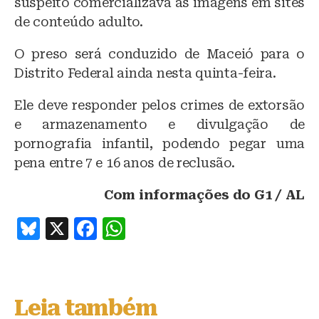
suspeito comercializava as imagens em sites
de conteúdo adulto.
O preso será conduzido de Maceió para o
Distrito Federal ainda nesta quinta-feira.
Ele deve responder pelos crimes de extorsão
e armazenamento e divulgação de
pornografia infantil, podendo pegar uma
pena entre 7 e 16 anos de reclusão.
Com informações do G1 / AL
B
X
F
W
lu
a
h
e
c
at
s
e
s
Leia também