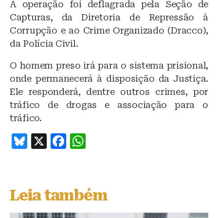
A operação foi deflagrada pela Seção de
Capturas, da Diretoria de Repressão à
Corrupção e ao Crime Organizado (Dracco),
da Polícia Civil.
O homem preso irá para o sistema prisional,
onde permanecerá à disposição da Justiça.
Ele responderá, dentre outros crimes, por
tráfico de drogas e associação para o
tráfico.
B
X
F
W
lu
a
h
e
c
at
s
e
s
Leia também
k
b
A