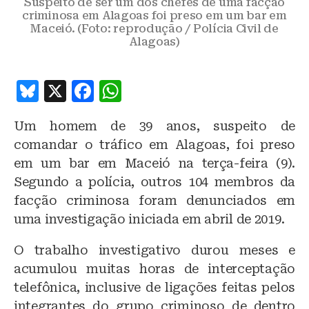
Suspeito de ser um dos chefes de uma facção
criminosa em Alagoas foi preso em um bar em
Maceió. (Foto: reprodução / Polícia Civil de
Alagoas)
B
X
F
W
lu
a
h
Um homem de 39 anos, suspeito de
e
c
at
comandar o tráfico em Alagoas, foi preso
s
e
s
em um bar em Maceió na terça-feira (9).
k
b
A
Segundo a polícia, outros 104 membros da
y
o
p
facção criminosa foram denunciados em
o
p
uma investigação iniciada em abril de 2019.
k
O trabalho investigativo durou meses e
acumulou muitas horas de interceptação
telefônica, inclusive de ligações feitas pelos
integrantes do grupo criminoso de dentro