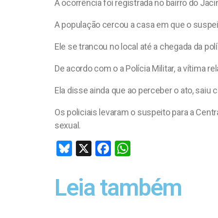
o
A
A ocorrência foi registrada no bairro do Jac
o
p
A população cercou a casa em que o suspei
k
p
Ele se trancou no local até a chegada da polí
De acordo com o a Polícia Militar, a vítima
Ela disse ainda que ao perceber o ato, saiu 
Os policiais levaram o suspeito para a Centr
sexual.
Bl
X
F
W
u
a
h
es
ce
at
Leia também
ky
b
s
o
A