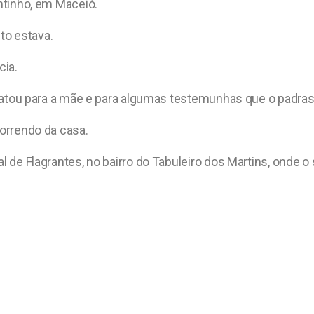
intinho, em Maceió.
to estava.
cia.
 relatou para a mãe e para algumas testemunhas que o padra
correndo da casa.
al de Flagrantes, no bairro do Tabuleiro dos Martins, onde 