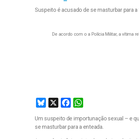
Suspeito é acusado de se masturbar para a v
De acordo com o a Polícia Militar, a vítima
Bl
X
F
W
u
a
h
Um suspeito de importunação sexual – e qu
es
ce
at
se masturbar para a enteada.
ky
b
s