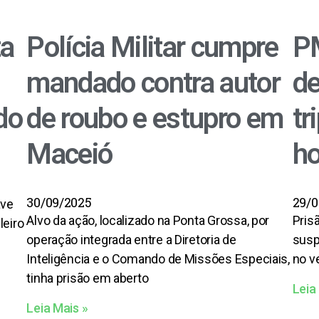
ta
Polícia Militar cumpre
PM
mandado contra autor
de
do
de roubo e estupro em
tr
Maceió
ho
30/09/2025
29/0
ave
Alvo da ação, localizado na Ponta Grossa, por
Prisã
leiro
operação integrada entre a Diretoria de
susp
Inteligência e o Comando de Missões Especiais,
no v
tinha prisão em aberto
Leia
Leia Mais »