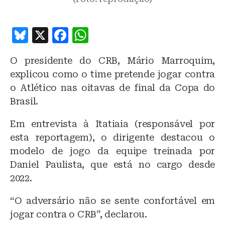
B
X
F
W
lu
a
h
O presidente do CRB, Mário Marroquim,
e
c
at
explicou como o time pretende jogar contra
s
e
s
o Atlético nas oitavas de final da Copa do
k
b
A
Brasil.
y
o
p
Em entrevista à Itatiaia (responsável por
o
p
esta reportagem), o dirigente destacou o
k
modelo de jogo da equipe treinada por
Daniel Paulista, que está no cargo desde
2022.
“O adversário não se sente confortável em
jogar contra o CRB”, declarou.