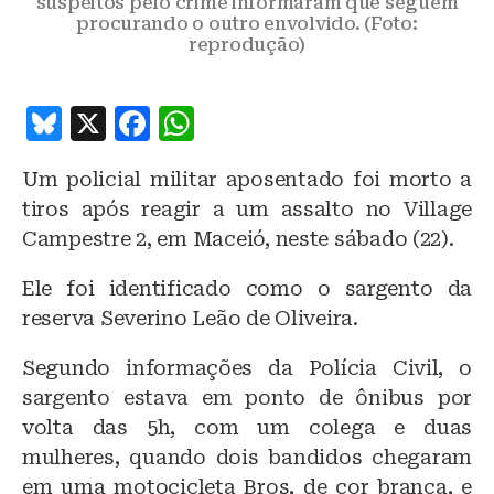
suspeitos pelo crime informaram que seguem
procurando o outro envolvido. (Foto:
reprodução)
B
X
F
W
lu
a
h
Um policial militar aposentado foi morto a
e
c
at
tiros após reagir a um assalto no Village
s
e
s
Campestre 2, em Maceió, neste sábado (22).
k
b
A
Ele foi identificado como o sargento da
y
o
p
reserva Severino Leão de Oliveira.
o
p
k
Segundo informações da Polícia Civil, o
sargento estava em ponto de ônibus por
volta das 5h, com um colega e duas
mulheres, quando dois bandidos chegaram
em uma motocicleta Bros, de cor branca, e