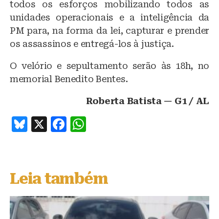
todos os esforços mobilizando todos as
unidades operacionais e a inteligência da
PM para, na forma da lei, capturar e prender
os assassinos e entregá-los à justiça.
O velório e sepultamento serão às 18h, no
memorial Benedito Bentes.
Roberta Batista — G1 / AL
B
X
F
W
lu
a
h
e
c
at
s
e
s
Leia também
k
b
A
y
o
p
o
p