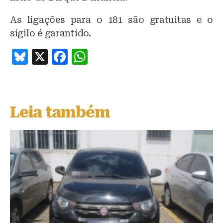
As ligações para o 181 são gratuitas e o
sigilo é garantido.
B
X
F
W
lu
a
h
e
c
at
s
e
s
Leia também
k
b
A
y
o
p
o
p
k