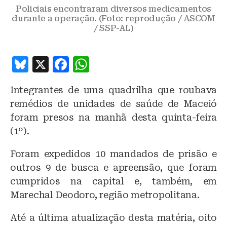
Policiais encontraram diversos medicamentos
durante a operação. (Foto: reprodução / ASCOM
/ SSP-AL)
B
X
F
W
lu
a
h
Integrantes de uma quadrilha que roubava
e
c
at
remédios de unidades de saúde de Maceió
s
e
s
foram presos na manhã desta quinta-feira
k
b
A
(1º).
y
o
p
Foram expedidos 10 mandados de prisão e
o
p
outros 9 de busca e apreensão, que foram
k
cumpridos na capital e, também, em
Marechal Deodoro, região metropolitana.
Até a última atualização desta matéria, oito