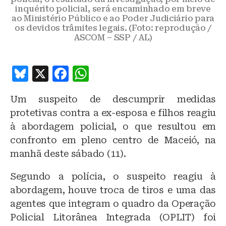
inquérito policial, será encaminhado em breve
ao Ministério Público e ao Poder Judiciário para
os devidos trâmites legais. (Foto: reprodução /
ASCOM – SSP / AL)
B
X
F
W
lu
a
h
Um suspeito de descumprir medidas
e
c
at
protetivas contra a ex-esposa e filhos reagiu
s
e
s
à abordagem policial, o que resultou em
k
b
A
confronto em pleno centro de Maceió, na
y
o
p
manhã deste sábado (11).
o
p
Segundo a polícia, o suspeito reagiu à
k
abordagem, houve troca de tiros e uma das
agentes que integram o quadro da Operação
Policial Litorânea Integrada (OPLIT) foi