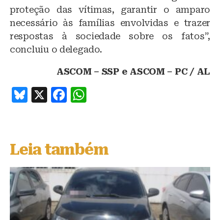
proteção das vítimas, garantir o amparo
necessário às famílias envolvidas e trazer
respostas à sociedade sobre os fatos”,
concluiu o delegado.
ASCOM – SSP e ASCOM – PC / AL
B
X
F
W
lu
a
h
e
c
at
s
e
s
Leia também
k
b
A
y
o
p
o
p
k