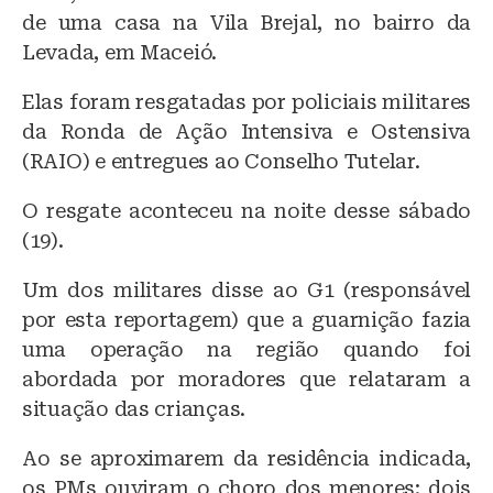
s
e
s
de uma casa na Vila Brejal, no bairro da
k
b
A
Levada, em Maceió.
y
o
p
Elas foram resgatadas por policiais militares
o
p
da Ronda de Ação Intensiva e Ostensiva
k
(RAIO) e entregues ao Conselho Tutelar.
O resgate aconteceu na noite desse sábado
(19).
Um dos militares disse ao G1 (responsável
por esta reportagem) que a guarnição fazia
uma operação na região quando foi
abordada por moradores que relataram a
situação das crianças.
Ao se aproximarem da residência indicada,
os PMs ouviram o choro dos menores: dois