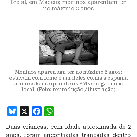
Brejal, em Maceió; meninos aparentam ter
no máximo 2 anos
Meninos aparentam ter no máximo 2 anos;
estavam com fome e um deles comia a espuma
de um colchão quando os PMs chegaram no
local. (Foto: reprodução / ilustração)
B
X
F
W
lu
a
h
Duas crianças, com idade aproximada de 2
e
c
at
anos, foram encontradas trancadas dentro