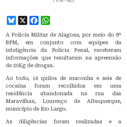
/ PM–AL)
B
X
F
W
lu
a
h
A Polícia Militar de Alagoas, por meio do 8º
e
c
at
BPM, em conjunto com equipes da
s
e
s
inteligência da Polícia Penal, receberam
k
b
A
informações que resultaram na apreensão
y
o
p
de 20Kg de drogas.
o
p
Ao todo, 14 quilos de maconha e seis de
k
cocaína foram recolhidos em uma
residência abandonada na rua das
Maravilhas, Lourenço de Albuquerque,
município de Rio Largo.
As diligências foram realizadas e a