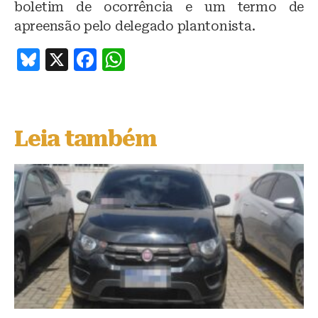
boletim de ocorrência e um termo de
apreensão pelo delegado plantonista.
B
X
F
W
lu
a
h
e
c
at
s
e
s
Leia também
k
b
A
y
o
p
o
p
k