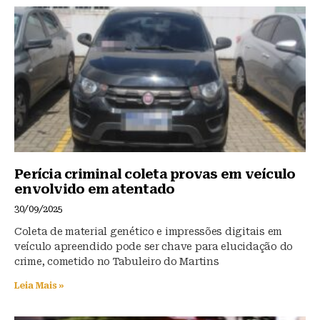
y
o
p
o
p
k
Perícia criminal coleta provas em veículo
envolvido em atentado
30/09/2025
Coleta de material genético e impressões digitais em
veículo apreendido pode ser chave para elucidação do
crime, cometido no Tabuleiro do Martins
Leia Mais »