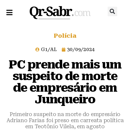
Polícia
G1/AL
30/09/2024
PC prende mais um
suspeito de morte
de empresário em
Junqueiro
Primeiro suspeito na morte do empresário
Adriano Farias foi preso em carreata política
em Teotônio Vilela, em agosto