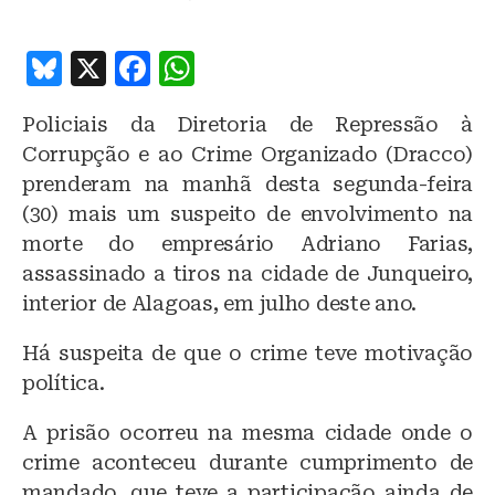
B
X
F
W
lu
a
h
Policiais da Diretoria de Repressão à
e
c
at
Corrupção e ao Crime Organizado (Dracco)
s
e
s
prenderam na manhã desta segunda-feira
k
b
A
(30) mais um suspeito de envolvimento na
y
o
p
morte do empresário Adriano Farias,
o
p
assassinado a tiros na cidade de Junqueiro,
interior de Alagoas, em julho deste ano.
k
Há suspeita de que o crime teve motivação
política.
A prisão ocorreu na mesma cidade onde o
crime aconteceu durante cumprimento de
mandado, que teve a participação ainda de