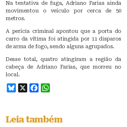
Na tentativa de fuga, Adriano Farias ainda
movimentou o veículo por cerca de 50
metros.
A perícia criminal apontou que a porta do
carro da vítima foi atingida por 11 disparos
de arma de fogo, sendo alguns agrupados.
Desse total, quatro atingiram a região da
cabeça de Adriano Farias, que morreu no
local.
B
X
F
W
lu
a
h
e
c
at
s
e
s
Leia também
k
b
A