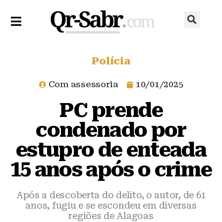
Polícia
Com assessoria
10/01/2025
PC prende
condenado por
estupro de enteada
15 anos após o crime
Após a descoberta do delito, o autor, de 61
anos, fugiu e se escondeu em diversas
regiões de Alagoas