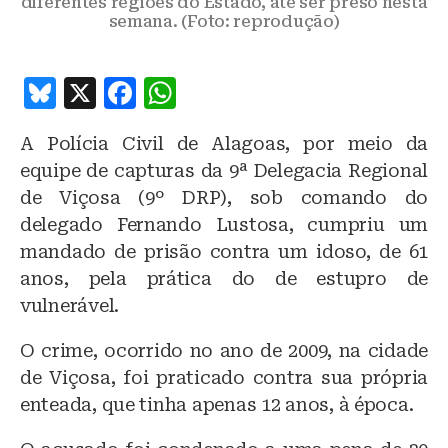
diferentes regiões do Estado, até ser preso nesta
semana. (Foto: reprodução)
B
X
F
W
lu
a
h
A Polícia Civil de Alagoas, por meio da
e
c
at
equipe de capturas da 9ª Delegacia Regional
s
e
s
de Viçosa (9º DRP), sob comando do
k
b
A
delegado Fernando Lustosa, cumpriu um
y
o
p
mandado de prisão contra um idoso, de 61
o
p
anos, pela prática do de estupro de
vulnerável.
k
O crime, ocorrido no ano de 2009, na cidade
de Viçosa, foi praticado contra sua própria
enteada, que tinha apenas 12 anos, à época.