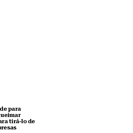
ede para
queimar
ra tirá-lo de
presas