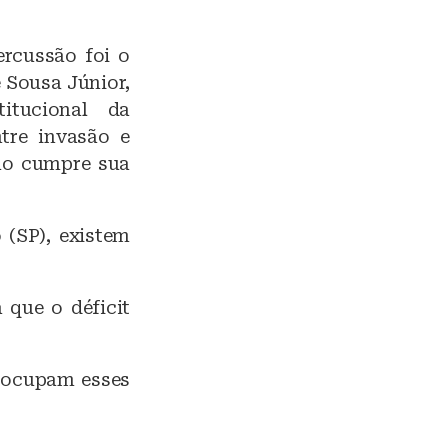
rcussão foi o
 Sousa Júnior,
itucional da
ntre invasão e
não cumpre sua
(SP), existem
 que o déficit
 ocupam esses