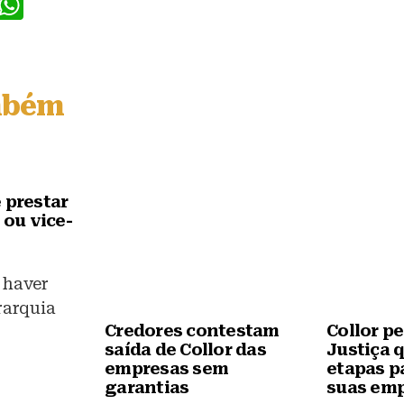
F
W
a
h
c
at
e
s
mbém
b
A
o
p
o
p
k
 prestar
 ou vice-
 haver
rarquia
Credores contestam
Collor p
saída de Collor das
Justiça 
empresas sem
etapas pa
garantias
suas em