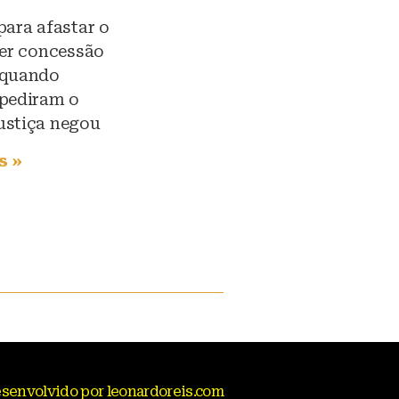
para afastar o
ter concessão
 quando
 pediram o
ustiça negou
s »
senvolvido por leonardoreis.com