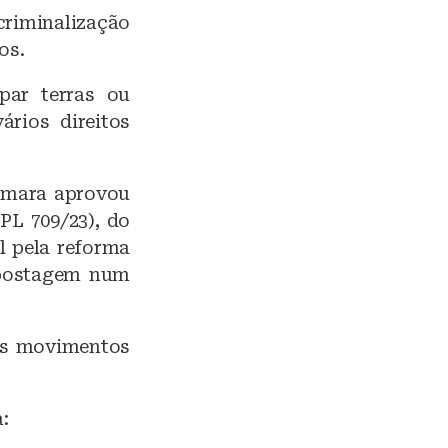
criminalização
os.
par terras ou
ários direitos
Câmara aprovou
(PL 709/23), do
l pela reforma
m postagem num
dos movimentos
: