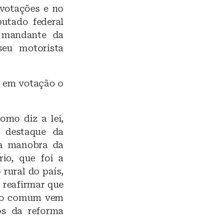
votações e no
putado federal
 mandante da
seu motorista
r em votação o
omo diz a lei,
 destaque da
ra manobra da
rio, que foi a
rural do país,
 reafirmar que
eiro comum vem
dos da reforma