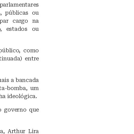
parlamentares
s, públicas ou
upar cargo na
, estados ou
público, como
tinuada) entre
uais a bancada
uta-bomba, um
ha ideológica.
o governo que
, Arthur Lira