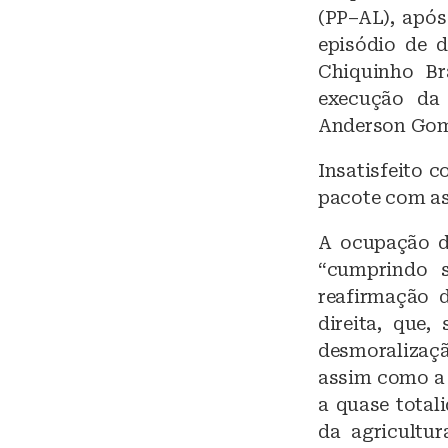
(PP–AL), apó
episódio de d
Chiquinho B
execução da 
Anderson Gom
Insatisfeito 
pacote com a
A ocupação de
“cumprindo 
reafirmação 
direita, que,
desmoralizaçã
assim como a 
a quase total
da agricultur