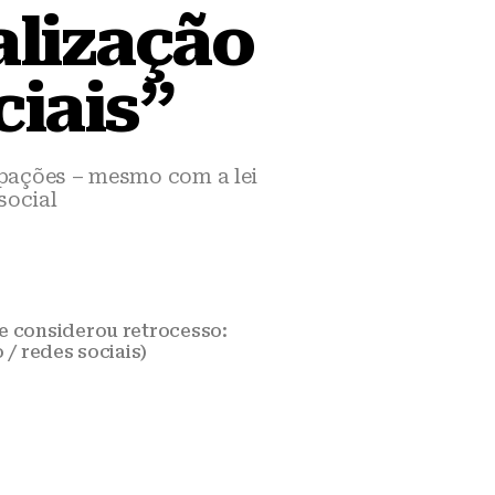
alização
iais”
upações – mesmo com a lei
social
e considerou retrocesso:
/ redes sociais)