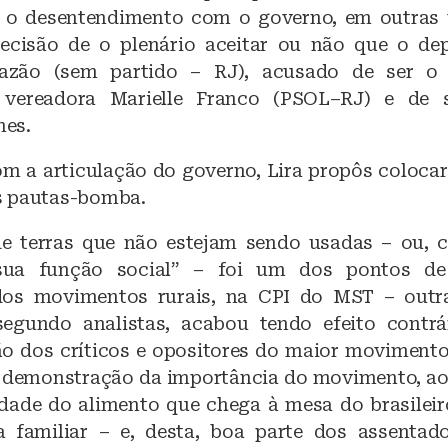
s o desentendimento com o governo, em outras 
ecisão de o plenário aceitar ou não que o de
razão (sem partido – RJ), acusado de ser o
vereadora Marielle Franco (PSOL–RJ) e de 
es.
com a articulação do governo, Lira propôs coloca
s pautas-bomba.
 terras que não estejam sendo usadas – ou, c
sua função social” – foi um dos pontos de
dos movimentos rurais, na CPI do MST – out
 segundo analistas, acabou tendo efeito contrá
o dos críticos e opositores do maior movimento 
demonstração da importância do movimento, ao
idade do alimento que chega à mesa do brasil
a familiar – e, desta, boa parte dos assenta