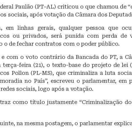
a
h
deral Paulão (PT–AL) criticou o que chamou de “
c
at
s sociais, após votação da Câmara dos Deputad
e
s
b
A
a, em linhas gerais, qualquer pessoa que ocu
icos ou privados, será punida com perda de v
o
p
o o de fechar contratos com o poder público.
o
p
k
 e com o voto contrário da Bancada do PT, a 
 terça-feira (21), o texto-base do projeto de lei 
os Pollon (PL-MS), que criminaliza a luta socia
 moradia no País”, escreveu o parlamentar, e
 redes sociais, logo após a votação.
traz como título justamente “Criminalização 
uinte, na mesma postagem, o parlamentar explica