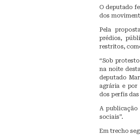
lu
O deputado fe
e
dos movimento
s
k
Pela propost
prédios, públ
y
restritos, com
“Sob protesto
na noite desta
deputado Marc
agrária e por
dos perfis das
A publicação 
sociais”.
Em trecho seg