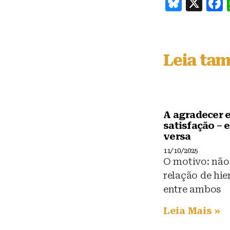
B
X
lu
e
s
Leia ta
k
y
A agradecer e
satisfação – e
versa
11/10/2025
O motivo: não
relação de hie
entre ambos
Leia Mais »