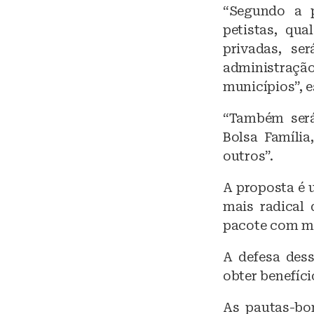
“Segundo a p
petistas, qua
privadas, se
administraç
municípios”, e
“Também será
Bolsa Família
outros”.
A proposta é 
mais radical
pacote com ma
A defesa des
obter benefíci
As pautas-bo