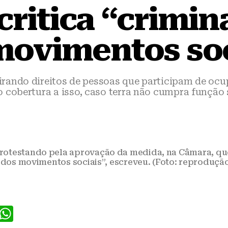
critica “crimin
movimentos soc
rando direitos de pessoas que participam de oc
 cobertura a isso, caso terra não cumpra função 
protestando pela aprovação da medida, na Câmara, qu
 dos movimentos sociais”, escreveu. (Foto: reprodução 
F
W