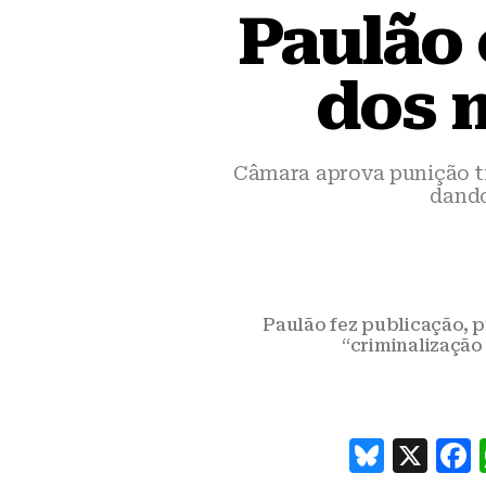
Paulão 
dos 
Câmara aprova punição ti
dando
Paulão fez publicação, 
“criminalização
B
X