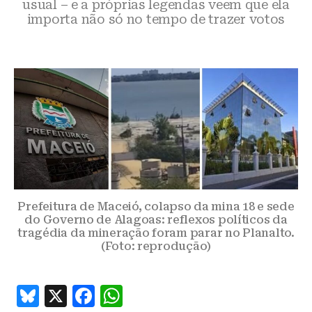
usual – e a próprias legendas veem que ela
importa não só no tempo de trazer votos
Prefeitura de Maceió, colapso da mina 18 e sede
do Governo de Alagoas: reflexos políticos da
tragédia da mineração foram parar no Planalto.
(Foto: reprodução)
B
X
F
W