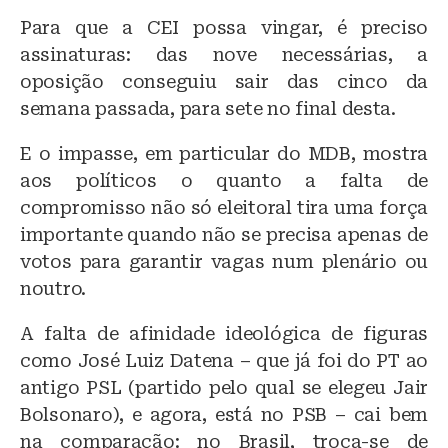
lu
a
h
Para que a CEI possa vingar, é preciso
e
c
at
assinaturas: das nove necessárias, a
s
e
s
oposição conseguiu sair das cinco da
k
b
A
semana passada, para sete no final desta.
y
o
p
E o impasse, em particular do MDB, mostra
o
p
aos políticos o quanto a falta de
k
compromisso não só eleitoral tira uma força
importante quando não se precisa apenas de
votos para garantir vagas num plenário ou
noutro.
A falta de afinidade ideológica de figuras
como José Luiz Datena – que já foi do PT ao
antigo PSL (partido pelo qual se elegeu Jair
Bolsonaro), e agora, está no PSB – cai bem
na comparação: no Brasil, troca-se de