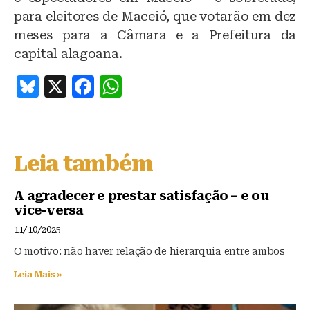
para eleitores de Maceió, que votarão em dez
meses para a Câmara e a Prefeitura da
capital alagoana.
B
X
F
W
lu
a
h
e
c
at
s
e
s
Leia também
k
b
A
y
o
p
A agradecer e prestar satisfação – e ou
vice-versa
o
p
11/10/2025
k
O motivo: não haver relação de hierarquia entre ambos
Leia Mais »