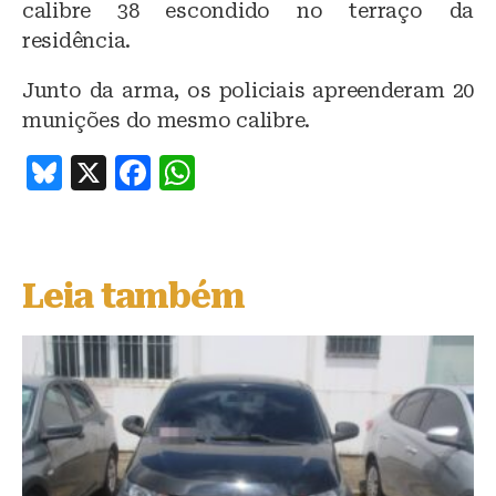
calibre 38 escondido no terraço da
residência.
Junto da arma, os policiais apreenderam 20
munições do mesmo calibre.
B
X
F
W
lu
a
h
e
c
at
s
e
s
Leia também
k
b
A
y
o
p
o
p
k