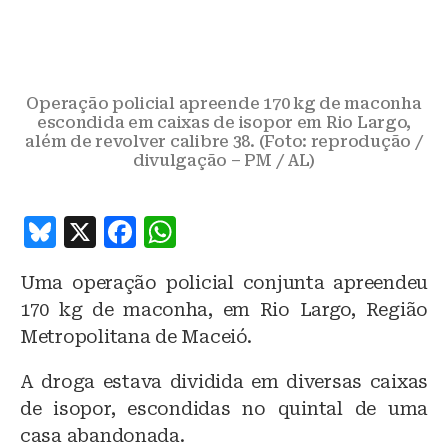
Operação policial apreende 170 kg de maconha
escondida em caixas de isopor em Rio Largo,
além de revolver calibre 38. (Foto: reprodução /
divulgação – PM / AL)
B
X
F
W
lu
a
h
Uma operação policial conjunta apreendeu
e
c
at
170 kg de maconha, em Rio Largo, Região
s
e
s
Metropolitana de Maceió.
k
b
A
A droga estava dividida em diversas caixas
y
o
p
de isopor, escondidas no quintal de uma
o
p
casa abandonada.