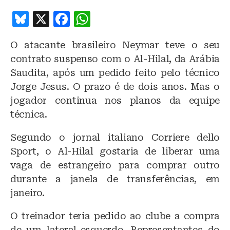
B
X
F
W
lu
a
h
O atacante brasileiro Neymar teve o seu
e
c
at
contrato suspenso com o Al-Hilal, da Arábia
s
e
s
Saudita, após um pedido feito pelo técnico
k
b
A
Jorge Jesus. O prazo é de dois anos. Mas o
y
o
p
jogador continua nos planos da equipe
o
p
técnica.
k
Segundo o jornal italiano Corriere dello
Sport, o Al-Hilal gostaria de liberar uma
vaga de estrangeiro para comprar outro
durante a janela de transferências, em
janeiro.
O treinador teria pedido ao clube a compra
de um lateral-esquerdo. Representantes do