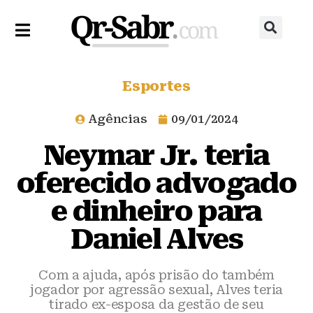
Esportes
Agências
09/01/2024
Neymar Jr. teria
oferecido advogado
e dinheiro para
Daniel Alves
Com a ajuda, após prisão do também
jogador por agressão sexual, Alves teria
tirado ex-esposa da gestão de seu