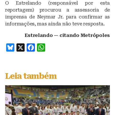
O Estrelando (responsável por esta
reportagem) procurou a assessoria de
imprensa de Neymar Jr. para confirmar as
informações, mas ainda não teve resposta.
Estrelando
— citando Metrópoles
B
X
F
W
lu
a
h
e
c
at
s
e
s
Leia também
k
b
A
y
o
p
o
p
k