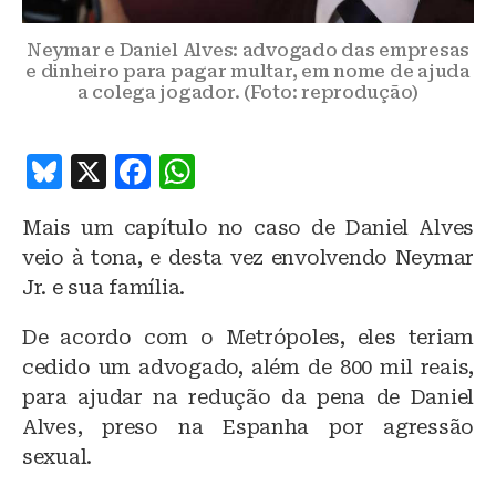
Neymar e Daniel Alves: advogado das empresas
e dinheiro para pagar multar, em nome de ajuda
a colega jogador. (Foto: reprodução)
B
X
F
W
lu
a
h
Mais um capítulo no caso de Daniel Alves
e
c
at
veio à tona, e desta vez envolvendo Neymar
s
e
s
Jr. e sua família.
k
b
A
De acordo com o Metrópoles, eles teriam
y
o
p
cedido um advogado, além de 800 mil reais,
o
p
para ajudar na redução da pena de Daniel
k
Alves, preso na Espanha por agressão
sexual.