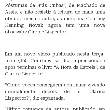
e
c
at
Póstumas de Brás Cubas”, de Machado de
s
e
s
Assis, e não resistir à leitura de mais uma
k
b
A
obra do mesmo autor, a americana Courney
y
o
p
Henning Novak agora tem uma nova
o
p
obsessão: Clarice Lispector.
k
Em um novo vídeo publicado nesta terça-
feira (16), Courtney se diz impressionada
após terminar o livro “A Hora da Estrela”, de
Clarice Lispector.
“Como vocês conseguem continuar vivendo
normalmente depois de ler Clarice
Lispector?”, diz espantada.
Último romance da autora, publicado em