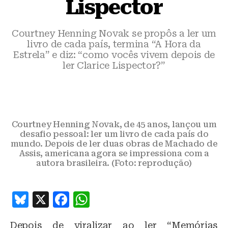
Lispector
Courtney Henning Novak se propôs a ler um
livro de cada país, termina “A Hora da
Estrela” e diz: “como vocês vivem depois de
ler Clarice Lispector?”
Courtney Henning Novak, de 45 anos, lançou um
desafio pessoal: ler um livro de cada país do
mundo. Depois de ler duas obras de Machado de
Assis, americana agora se impressiona com a
autora brasileira. (Foto: reprodução)
B
X
F
W
lu
a
h
Depois de viralizar ao ler “Memórias