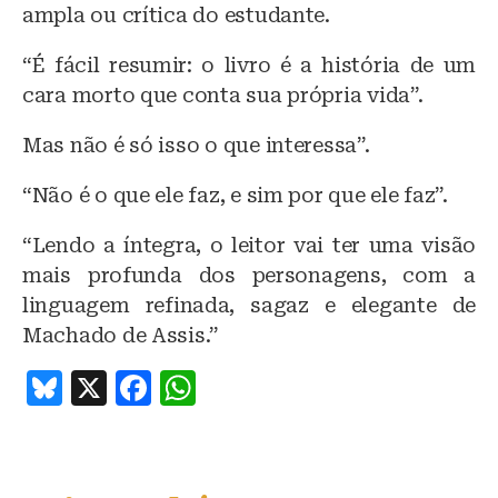
ampla ou crítica do estudante.
“É fácil resumir: o livro é a história de um
cara morto que conta sua própria vida”.
Mas não é só isso o que interessa”.
“Não é o que ele faz, e sim por que ele faz”.
“Lendo a íntegra, o leitor vai ter uma visão
mais profunda dos personagens, com a
linguagem refinada, sagaz e elegante de
Machado de Assis.”
B
X
F
W
lu
a
h
e
c
at
s
e
s