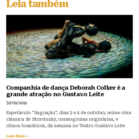
Leia também
k
b
A
y
o
p
o
p
k
Companhia de dança Deborah Colker é a
grande atração no Gustavo Leite
30/09/2025
Espetáculo “Sagração”, dias 3 e 4 de outubro, reúne obra
clássica de Stravinsky, cosmogonias originárias, e
ritmos brasileiros, da semana no Teatro Gustavo Leite
Leia Mais »