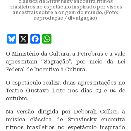
clássica de Stravinsky encontra ritmos
brasileiros no espetáculo inspirado por visões
ancestrais sobre a origem do mundo. (Foto:
reprodução / divulgação)
B
X
F
W
lu
a
h
O Ministério da Cultura, a Petrobras e a Vale
e
c
at
apresentam “Sagração”, por meio da Lei
s
e
s
Federal de Incentivo à Cultura.
k
b
A
O espetáculo realiza duas apresentações no
y
o
p
Teatro Gustavo Leite nos dias 03 e 04 de
o
p
outubro.
k
Na versão dirigida por Deborah Colker, a
música clássica de Stravinsky encontra
ritmos brasileiros no espetáculo inspirado