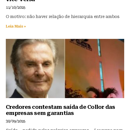
o
p
11/10/2025
k
O motivo: não haver relação de hierarquia entre ambos
Leia Mais »
Credores contestam saída de Collor das
empresas sem garantias
30/09/2025