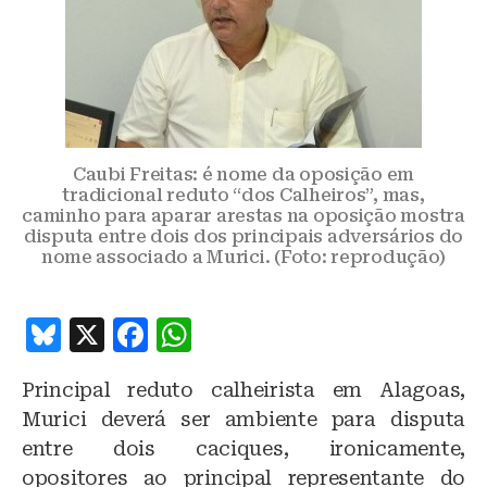
Caubi Freitas: é nome da oposição em
tradicional reduto “dos Calheiros”, mas,
caminho para aparar arestas na oposição mostra
disputa entre dois dos principais adversários do
nome associado a Murici. (Foto: reprodução)
B
X
F
W
lu
a
h
Principal reduto calheirista em Alagoas,
e
c
at
Murici deverá ser ambiente para disputa
s
e
s
entre dois caciques, ironicamente,
k
b
A
opositores ao principal representante do