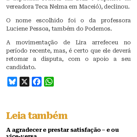
vereadora Teca Nelma em Maceió), declinou.
O nome escolhido foi o da professora
Luciene Pessoa, também do Podemos.
A movimentação de Lira arrefeceu no
período recente, mas, é certo que ele deverá
retomar a disputa, com o apoio a seu
candidato.
B
X
F
W
lu
a
h
e
c
at
s
e
s
Leia também
k
b
A
y
o
p
A agradecer e prestar satisfação – e ou
vice-versa