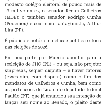
y
o
p
modesto colégio eleitoral de pouco mais de
o
p
17 mil votantes, o senador Renan Calheiros
(MDB): o também senador Rodrigo Cunha
k
(Podemos) e seu maior antagonista, Arthur
Lira (PP).
É público e notório na classe política o foco
nas eleições de 2026.
Em boa parte por Maceió apontar para a
reeleição de JHC (PL) – ou seja, não projetar
surpresas, sequer disputa – e haver fatores
(esses sim, com disputa) como o fim dos
mandatos de Calheiros e Cunha, bem como
as pretensões de Lira e do deputado federal
Paulão (PT), que já anunciou sua intenção de
lançar seu nome ao Senado, o pleito deste