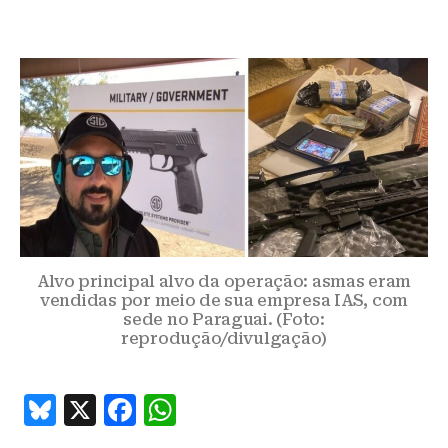
Alvo principal alvo da operação: asmas eram
vendidas por meio de sua empresa IAS, com
sede no Paraguai. (Foto:
reprodução/divulgação)
B
X
F
W
lu
a
h