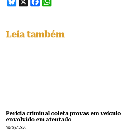
B
X
F
W
lu
a
h
e
c
at
s
e
s
Leia também
k
b
A
y
o
p
o
p
k
Perícia criminal coleta provas em veículo
envolvido em atentado
30/09/2025