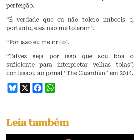
perfeição.
“É verdade que eu não tolero imbecis e,
portanto, eles não me toleram”.
“Por isso eu me irrito”.
“Talvez seja por isso que sou boa o
suficiente para interpretar velhas tolas”,
confessou ao jornal “The Guardian” em 2014.
B
X
F
W
lu
a
h
e
c
at
s
e
s
Leia também
k
b
A
y
o
p