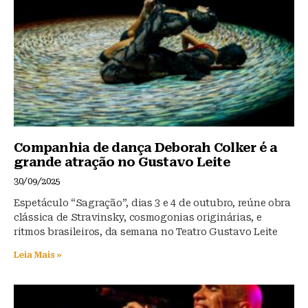
o
p
k
Companhia de dança Deborah Colker é a
grande atração no Gustavo Leite
30/09/2025
Espetáculo “Sagração”, dias 3 e 4 de outubro, reúne obra
clássica de Stravinsky, cosmogonias originárias, e
ritmos brasileiros, da semana no Teatro Gustavo Leite
Leia Mais »