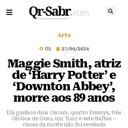
Arte
G1
27/09/2024
Maggie Smith, atriz
de ‘Harry Potter’ e
‘Downton Abbey’,
morre aos 89 anos
Ela ganhou dois Oscars, quatro Emmys, três
Globos de Ouro, um Tony e sete Baftas –
causa da morte não foi revelada