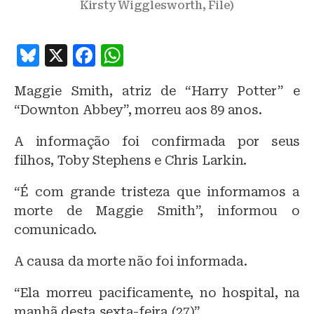
Kirsty Wigglesworth, File)
B
X
F
W
lu
a
h
Maggie Smith, atriz de “Harry Potter” e
e
c
at
“Downton Abbey”, morreu aos 89 anos.
s
e
s
k
b
A
A informação foi confirmada por seus
filhos, Toby Stephens e Chris Larkin.
y
o
p
o
p
“É com grande tristeza que informamos a
k
morte de Maggie Smith”, informou o
comunicado.
A causa da morte não foi informada.
“Ela morreu pacificamente, no hospital, na
manhã desta sexta-feira (27)”.