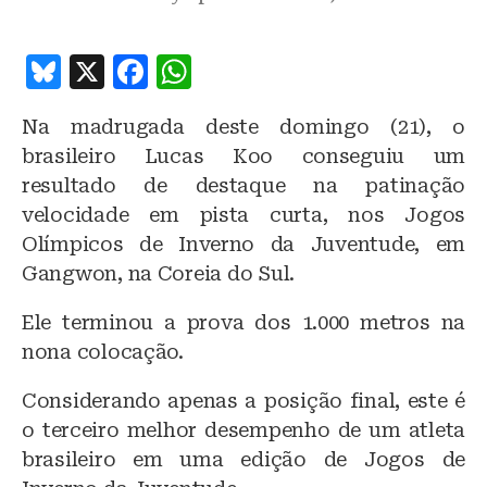
B
X
F
W
lu
a
h
Na madrugada deste domingo (21), o
e
c
at
brasileiro Lucas Koo conseguiu um
s
e
s
resultado de destaque na patinação
k
b
A
velocidade em pista curta, nos Jogos
y
o
p
Olímpicos de Inverno da Juventude, em
o
p
Gangwon, na Coreia do Sul.
k
Ele terminou a prova dos 1.000 metros na
nona colocação.
Considerando apenas a posição final, este é
o terceiro melhor desempenho de um atleta
brasileiro em uma edição de Jogos de