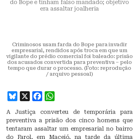
do Bope e tinham falso mandado; objetivo
era assaltar joalheria
Criminosos usam farda do Bope para invadir
empresarial, rendidos após troca em que um
vigilante do prédio comercial foi baleado: prisão
dos acusados convertida para preventiva – pelo
tempo que durar o processo. (Foto: reprodução
/ arquivo pessoal)
B
X
F
W
lu
a
h
A Justiça converteu de temporária para
e
c
at
preventiva a prisão dos cinco homens que
s
e
s
tentaram assaltar um empresarial no bairro
k
b
A
do Farol, em Maceió, na tarde da última