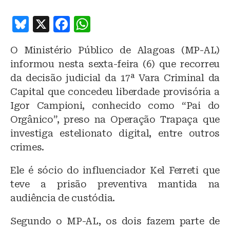
B
X
F
W
lu
a
h
O Ministério Público de Alagoas (MP-AL)
e
c
at
informou nesta sexta-feira (6) que recorreu
s
e
s
da decisão judicial da 17ª Vara Criminal da
k
b
A
Capital que concedeu liberdade provisória a
y
o
p
Igor Campioni, conhecido como “Pai do
o
p
Orgânico”, preso na Operação Trapaça que
investiga estelionato digital, entre outros
k
crimes.
Ele é sócio do influenciador Kel Ferreti que
teve a prisão preventiva mantida na
audiência de custódia.
Segundo o MP-AL, os dois fazem parte de