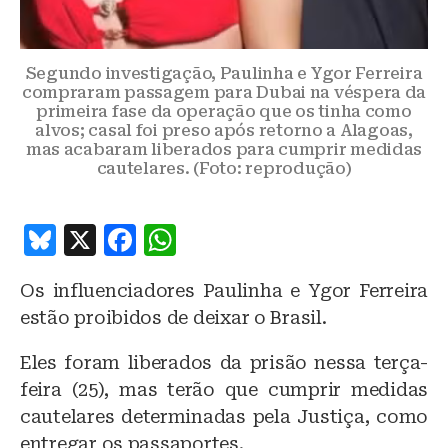
Segundo investigação, Paulinha e Ygor Ferreira
compraram passagem para Dubai na véspera da
primeira fase da operação que os tinha como
alvos; casal foi preso após retorno a Alagoas,
mas acabaram liberados para cumprir medidas
cautelares. (Foto: reprodução)
B
X
F
W
lu
a
h
Os influenciadores Paulinha e Ygor Ferreira
e
c
at
estão proibidos de deixar o Brasil.
s
e
s
k
b
A
Eles foram liberados da prisão nessa terça-
feira (25), mas terão que cumprir medidas
y
o
p
cautelares determinadas pela Justiça, como
o
p
entregar os passaportes.