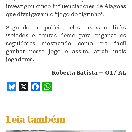
investigou cinco influenciadores de Alagoas
que divulgavam o “jogo do tigrinho”.
Segundo a polícia, eles usavam links
viciados e contas demo para enganar os
seguidores mostrando como era fácil
ganhar nesse jogo e assim, atrair mais
jogadores.
Roberta Batista — G1 / AL
B
X
F
W
lu
a
h
e
c
at
s
e
s
Leia também
k
b
A