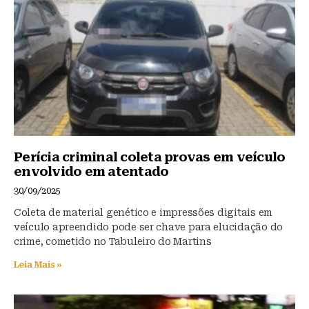
y
o
p
o
p
k
Perícia criminal coleta provas em veículo
envolvido em atentado
30/09/2025
Coleta de material genético e impressões digitais em
veículo apreendido pode ser chave para elucidação do
crime, cometido no Tabuleiro do Martins
Leia Mais »