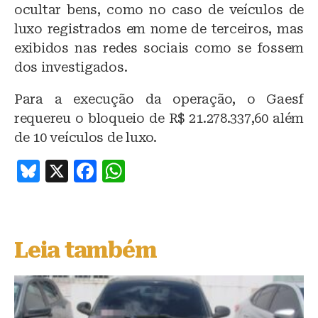
ocultar bens, como no caso de veículos de
luxo registrados em nome de terceiros, mas
exibidos nas redes sociais como se fossem
dos investigados.
Para a execução da operação, o Gaesf
requereu o bloqueio de R$ 21.278.337,60 além
de 10 veículos de luxo.
B
X
F
W
lu
a
h
e
c
at
s
e
s
Leia também
k
b
A
y
o
p
o
p