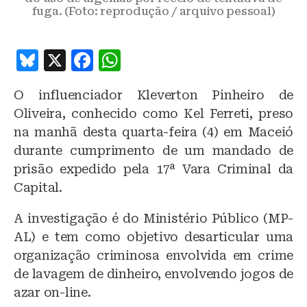
fuga. (Foto: reprodução / arquivo pessoal)
B
X
F
W
lu
a
h
O influenciador Kleverton Pinheiro de
e
c
at
Oliveira, conhecido como Kel Ferreti, preso
s
e
s
na manhã desta quarta-feira (4) em Maceió
k
b
A
durante cumprimento de um mandado de
y
o
p
prisão expedido pela 17ª Vara Criminal da
o
p
Capital.
k
A investigação é do Ministério Público (MP-
AL) e tem como objetivo desarticular uma
organização criminosa envolvida em crime
de lavagem de dinheiro, envolvendo jogos de
azar on-line.