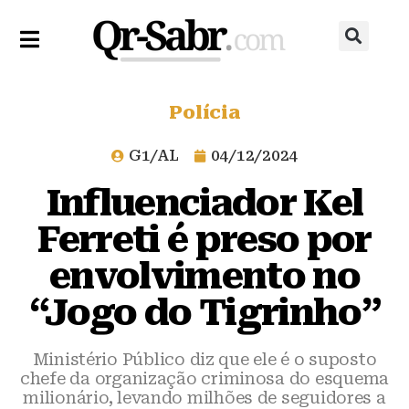
Polícia
G1/AL
04/12/2024
Influenciador Kel
Ferreti é preso por
envolvimento no
“Jogo do Tigrinho”
Ministério Público diz que ele é o suposto
chefe da organização criminosa do esquema
milionário, levando milhões de seguidores a