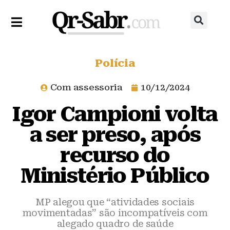
Polícia
Com assessoria
10/12/2024
Igor Campioni volta
a ser preso, após
recurso do
Ministério Público
MP alegou que “atividades sociais
movimentadas” são incompatíveis com
alegado quadro de saúde