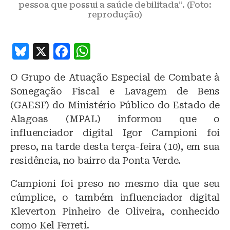
pessoa que possui a saúde debilitada”. (Foto:
reprodução)
B
X
F
W
lu
a
h
O Grupo de Atuação Especial de Combate à
e
c
at
Sonegação Fiscal e Lavagem de Bens
s
e
s
(GAESF) do Ministério Público do Estado de
k
b
A
Alagoas (MPAL) informou que o
y
o
p
influenciador digital Igor Campioni foi
o
p
preso, na tarde desta terça-feira (10), em sua
residência, no bairro da Ponta Verde.
k
Campioni foi preso no mesmo dia que seu
cúmplice, o também influenciador digital
Kleverton Pinheiro de Oliveira, conhecido
como Kel Ferreti.