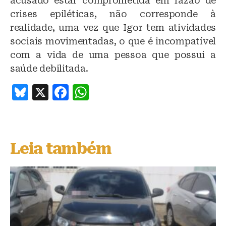
acusado estar comprometida em razão de
crises epiléticas, não corresponde à
realidade, uma vez que Igor tem atividades
sociais movimentadas, o que é incompatível
com a vida de uma pessoa que possui a
saúde debilitada.
B
X
F
W
lu
a
h
e
c
at
s
e
s
Leia também
k
b
A
y
o
p
o
p
k