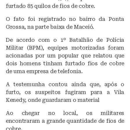
s
e
s
furtado 85 quilos de fios de cobre.
k
b
A
O fato foi registrado no bairro da Ponta
y
o
p
Grossa, na parte baixa de Maceió.
o
p
k
De acordo com o 1º Batalhão de Polícia
Militar (BPM), equipes motorizadas foram
acionadas por um popular que relatou que
dois homens tinham furtado fios de cobre
de uma empresa de telefonia.
A testemunha contou ainda que, após o
furto, os suspeitos fugiram para a Vila
Kenedy, onde guardaram o material
Ao chegar no local, os militares
encontraram a grande quantidade de fios de
cobre.