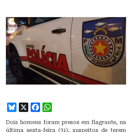
B
X
F
W
lu
a
h
Dois homens foram presos em flagrante, na
e
c
at
última sexta-feira (31), suspeitos de terem