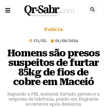
Polícia
G1/AL
01/06/2024
Homens são presos
suspeitos de furtar
85kg de fios de
cobre em Maceió
Segundo a PM, material furtado pertence a
empresa de telefonia, prisão em flagrante
aconteceu após denúncia