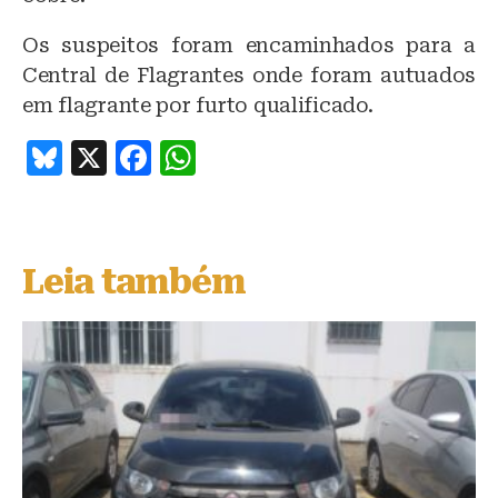
Os suspeitos foram encaminhados para a
Central de Flagrantes onde foram autuados
em flagrante por furto qualificado.
B
X
F
W
lu
a
h
e
c
at
s
e
s
Leia também
k
b
A
y
o
p
o
p
k