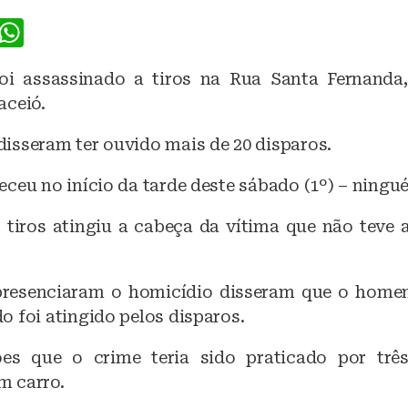
F
W
a
h
 assassinado a tiros na Rua Santa Fernanda,
c
at
aceió.
e
s
b
A
isseram ter ouvido mais de 20 disparos.
o
p
ceu no início da tarde deste sábado (1º) – ningué
o
p
 tiros atingiu a cabeça da vítima que não teve a
k
presenciaram o homicídio disseram que o home
 foi atingido pelos disparos.
es que o crime teria sido praticado por tr
m carro.