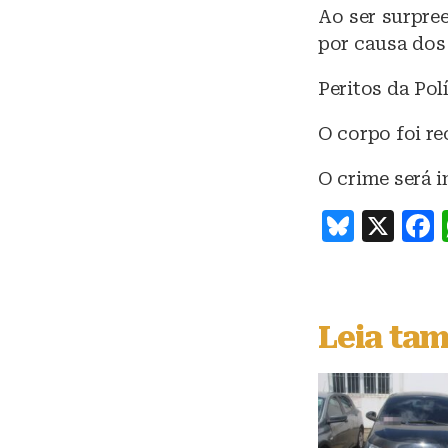
Ao ser surpre
por causa dos
Peritos da Pol
O corpo foi re
O crime será i
B
X
lu
e
s
Leia ta
k
y