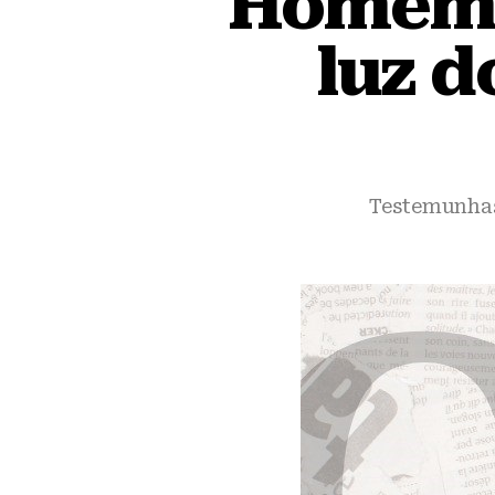
Homem é
luz d
Testemunhas 