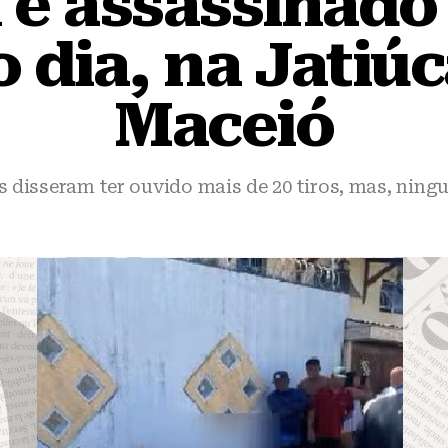
 assassinado a
o dia, na Jatiú
Maceió
disseram ter ouvido mais de 20 tiros, mas, ning