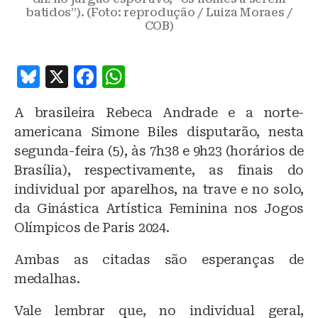
batidos”). (Foto: reprodução / Luiza Moraes /
COB)
B
X
F
W
lu
a
h
A brasileira Rebeca Andrade e a norte-
e
c
at
americana Simone Biles disputarão, nesta
s
e
s
segunda-feira (5), às 7h38 e 9h23 (horários de
k
b
A
Brasília), respectivamente, as finais do
y
o
p
individual por aparelhos, na trave e no solo,
o
p
da Ginástica Artística Feminina nos Jogos
Olímpicos de Paris 2024.
k
Ambas as citadas são esperanças de
medalhas.
Vale lembrar que, no individual geral,