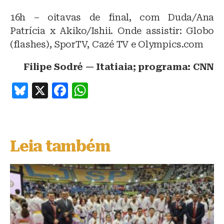
16h – oitavas de final, com Duda/Ana
Patrícia x Akiko/Ishii. Onde assistir: Globo
(flashes), SporTV, Cazé TV e Olympics.com
Filipe Sodré — Itatiaia; programa: CNN
B
X
F
W
lu
a
h
e
c
at
s
e
s
Leia também
k
b
A
y
o
p
o
p
k