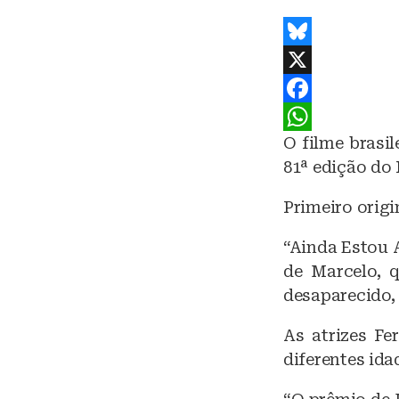
B
l
X
u
F
O filme brasi
e
a
W
81ª edição do 
s
c
h
k
e
a
Primeiro origi
y
b
t
“Ainda Estou A
o
s
de Marcelo, 
o
A
desaparecido, 
k
p
As atrizes F
p
diferentes ida