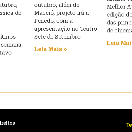
utubro,
outubro, além de
Melhor At
ssica de
Maceió, projeto irá a
edição d
Penedo, com a
das princ
apresentação no Teatro
de cinem
 ritmos
Sete de Setembro
Leia Mai
a semana
Leia Mais »
tavo
ireitos
De