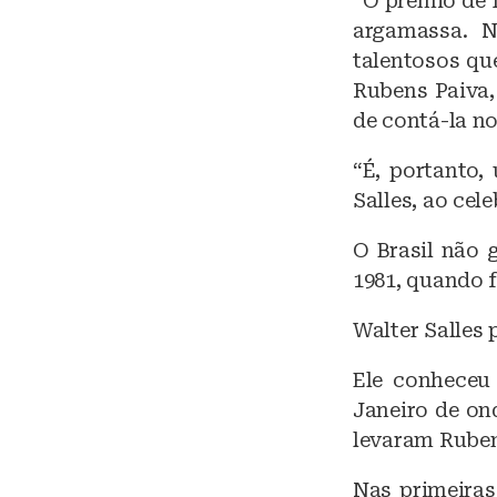
“O prêmio de 
argamassa. Ne
talentosos que
Rubens Paiva, 
de contá-la n
“É, portanto,
Salles, ao cele
O Brasil não 
1981, quando 
Walter Salles 
Ele conheceu 
Janeiro de ond
levaram Ruben
Nas primeiras