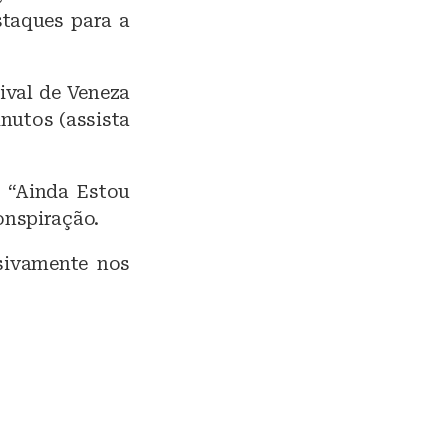
staques para a
ival de Veneza
nutos (assista
, “Ainda Estou
onspiração.
usivamente nos