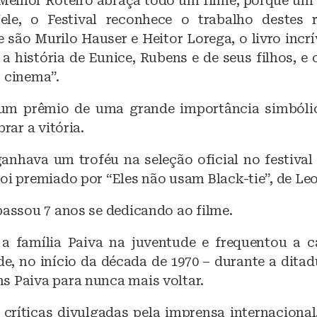
Melhor Roteiro abraça todo um filme, porque um r
le, o Festival reconhece o trabalho destes r
 são Murilo Hauser e Heitor Lorega, o livro incr
a história de Eunice, Rubens e de seus filhos, e
o cinema”.
 um prêmio de uma grande importância simbólic
brar a vitória.
ganhava um troféu na seleção oficial no festival 
foi premiado por “Eles não usam Black-tie”, de Le
passou 7 anos se dedicando ao filme.
a família Paiva na juventude e frequentou a 
e, no início da década de 1970 – durante a ditad
s Paiva para nunca mais voltar.
 críticas divulgadas pela imprensa internacional