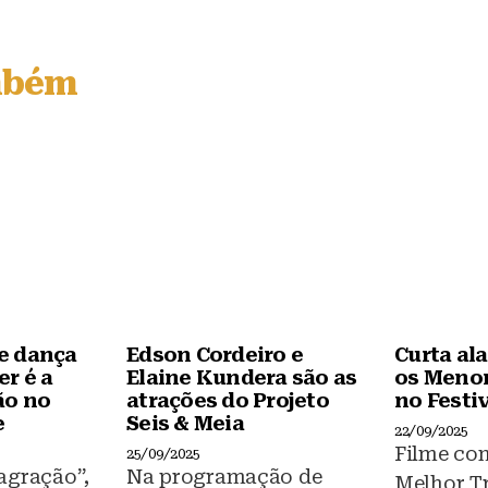
mbém
e dança
Edson Cordeiro e
Curta al
r é a
Elaine Kundera são as
os Menor
ão no
atrações do Projeto
no Festiv
e
Seis & Meia
22/09/2025
Filme co
25/09/2025
agração”,
Na programação de
Melhor Tr