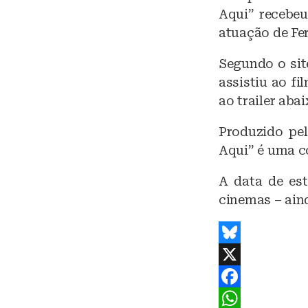
Aqui” recebeu
atuação de Fe
Segundo o sit
assistiu ao f
ao trailer abai
Produzido pel
Aqui” é uma c
A data de est
cinemas – ain
B
l
X
u
F