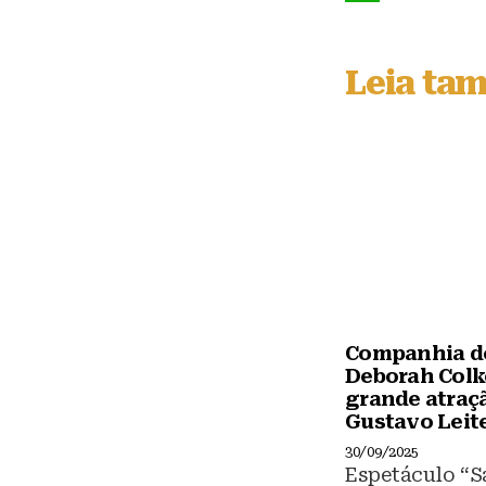
e
a
W
s
c
h
Leia ta
k
e
a
y
b
t
o
s
o
A
k
p
p
Companhia d
Deborah Colke
grande atraç
Gustavo Leit
30/09/2025
Espetáculo “S