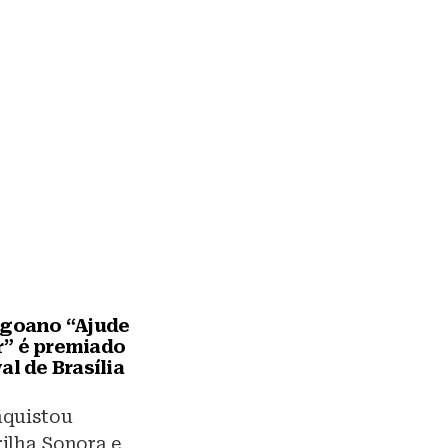
agoano “Ajude
” é premiado
al de Brasília
nquistou
ilha Sonora e