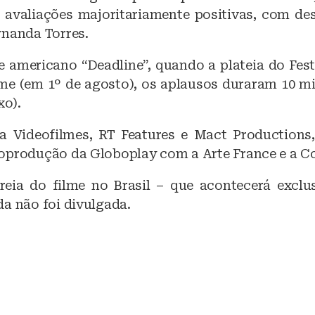
 avaliações majoritariamente positivas, com de
rnanda Torres.
e americano “Deadline”, quando a plateia do Fest
ilme (em 1º de agosto), os aplausos duraram 10 mi
xo).
a Videofilmes, RT Features e Mact Productions
oprodução da Globoplay com a Arte France e a C
reia do filme no Brasil – que acontecerá excl
da não foi divulgada.