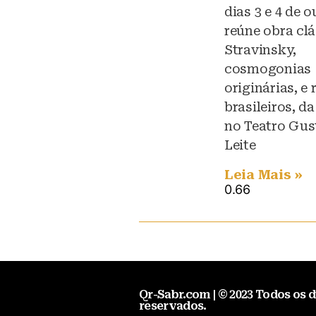
dias 3 e 4 de o
reúne obra clá
Stravinsky,
cosmogonias
originárias, e
brasileiros, d
no Teatro Gus
Leite
Leia Mais »
Qr-Sabr.com | © 2023 Todos os d
reservados.