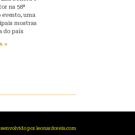
or na 58ª
o evento, uma
ipais mostras
a do país
s »
senvolvido por leonardoreis.com