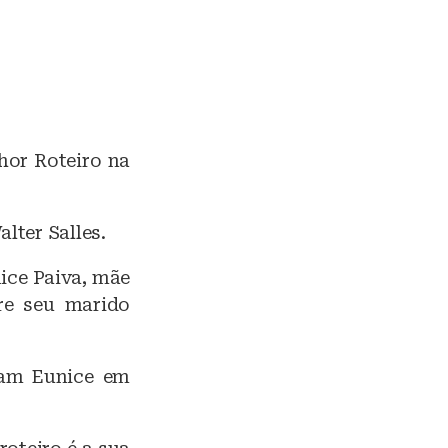
hor Roteiro na
lter Salles.
nice Paiva, mãe
re seu marido
tam Eunice em