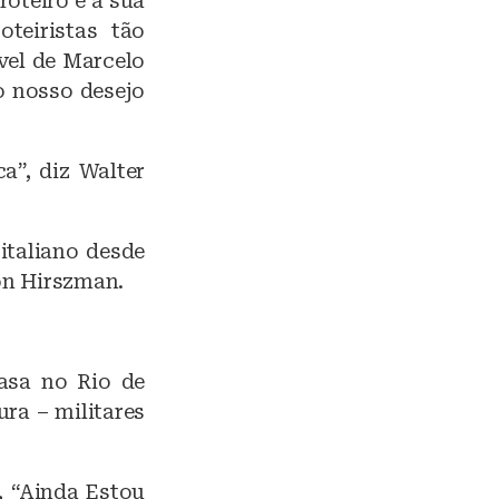
oteiro é a sua
oteiristas tão
ível de Marcelo
 o nosso desejo
a”, diz Walter
italiano desde
on Hirszman.
casa no Rio de
ura – militares
, “Ainda Estou