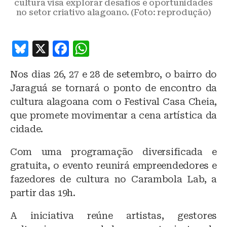
cultura visa explorar desafios e oportunidades
no setor criativo alagoano. (Foto: reprodução)
B
X
F
W
lu
a
h
Nos dias 26, 27 e 28 de setembro, o bairro do
e
c
at
Jaraguá se tornará o ponto de encontro da
s
e
s
cultura alagoana com o Festival Casa Cheia,
k
b
A
que promete movimentar a cena artística da
y
o
p
cidade.
o
p
Com uma programação diversificada e
k
gratuita, o evento reunirá empreendedores e
fazedores de cultura no Carambola Lab, a
partir das 19h.
A iniciativa reúne artistas, gestores