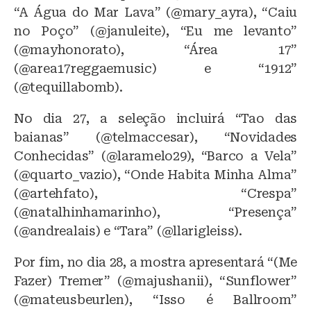
“A Água do Mar Lava” (@mary_ayra), “Caiu
no Poço” (@januleite), “Eu me levanto”
(@mayhonorato), “Área 17”
(@area17reggaemusic) e “1912”
(@tequillabomb).
No dia 27, a seleção incluirá “Tao das
baianas” (@telmaccesar), “Novidades
Conhecidas” (@laramelo29), “Barco a Vela”
(@quarto_vazio), “Onde Habita Minha Alma”
(@artehfato), “Crespa”
(@natalhinhamarinho), “Presença”
(@andrealais) e “Tara” (@llarigleiss).
Por fim, no dia 28, a mostra apresentará “(Me
Fazer) Tremer” (@majushanii), “Sunflower”
(@mateusbeurlen), “Isso é Ballroom”