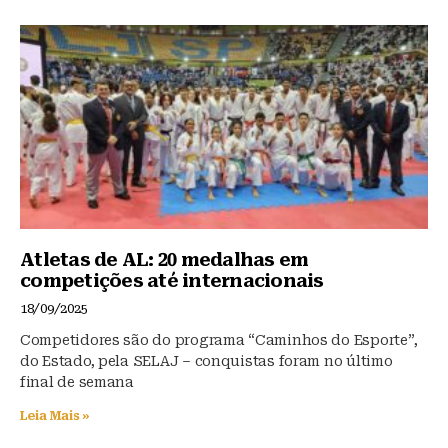
k
b
A
y
o
p
o
p
k
Atletas de AL: 20 medalhas em
competições até internacionais
18/09/2025
Competidores são do programa “Caminhos do Esporte”,
do Estado, pela SELAJ – conquistas foram no último
final de semana
Leia Mais »