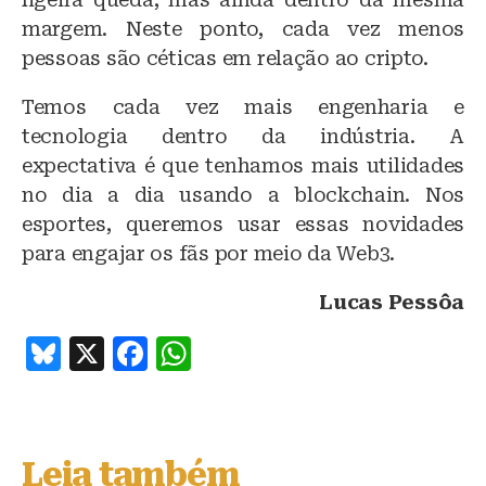
margem. Neste ponto, cada vez menos
pessoas são céticas em relação ao cripto.
Temos cada vez mais engenharia e
tecnologia dentro da indústria. A
expectativa é que tenhamos mais utilidades
no dia a dia usando a blockchain. Nos
esportes, queremos usar essas novidades
para engajar os fãs por meio da Web3.
Lucas Pessôa
B
X
F
W
lu
a
h
e
c
at
s
e
s
Leia também