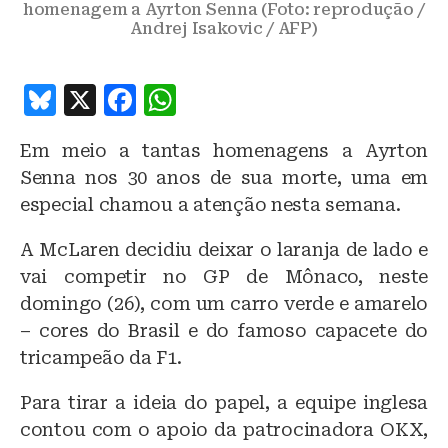
homenagem a Ayrton Senna (Foto: reprodução /
Andrej Isakovic / AFP)
B
X
F
W
lu
a
h
Em meio a tantas homenagens a Ayrton
e
c
at
Senna nos 30 anos de sua morte, uma em
s
e
s
especial chamou a atenção nesta semana.
k
b
A
A McLaren decidiu deixar o laranja de lado e
y
o
p
vai competir no GP de Mônaco, neste
o
p
domingo (26), com um carro verde e amarelo
k
– cores do Brasil e do famoso capacete do
tricampeão da F1.
Para tirar a ideia do papel, a equipe inglesa
contou com o apoio da patrocinadora OKX,