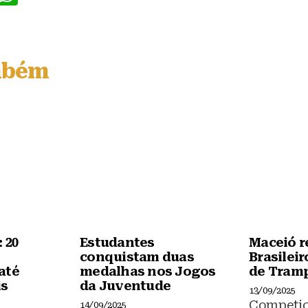
a
h
c
at
e
s
mbém
b
A
o
p
o
p
k
 20
Estudantes
Maceió r
conquistam duas
Brasileir
até
medalhas nos Jogos
de Tram
is
da Juventude
13/09/2025
Competiç
14/09/2025