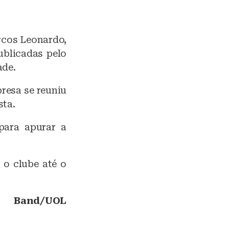
rcos Leonardo,
ublicadas pelo
ade.
resa se reuniu
sta.
para apurar a
 o clube até o
Band/UOL