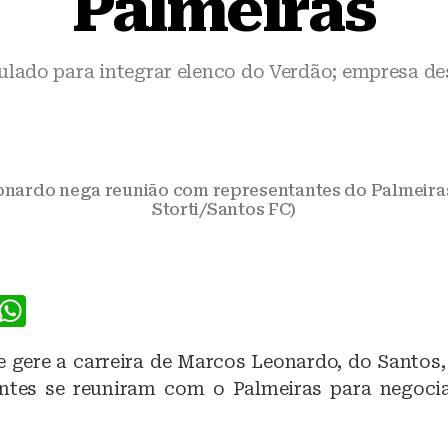
Palmeiras
ulado para integrar elenco do Verdão; empresa de
onardo nega reunião com representantes do Palmeiras
Storti/Santos FC)
F
W
a
h
 gere a carreira de Marcos Leonardo, do Santos,
c
at
ntes se reuniram com o Palmeiras para negoci
e
s
b
A