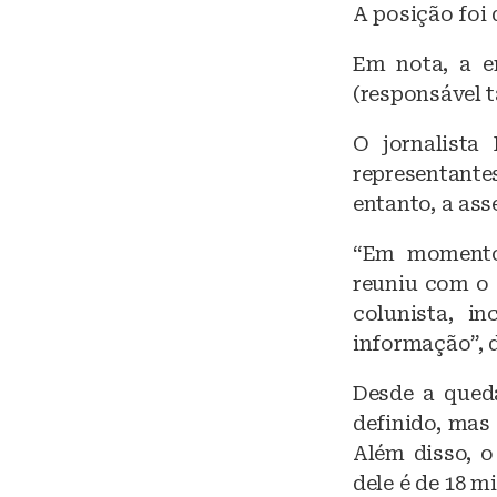
A posição foi 
y
Em nota, a e
(responsável 
O jornalista
representant
entanto, a as
“Em momento 
reuniu com o 
colunista, i
informação”, 
Desde a queda
definido, mas
Além disso, 
dele é de 18 m