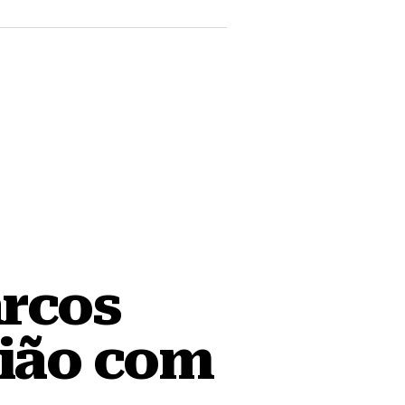
rcos
ião com