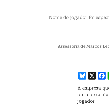
Nome do jogador foi espec
Assessoria de Marcos Le
B
X
lu
A empresa que
e
ou representa
s
jogador.
k