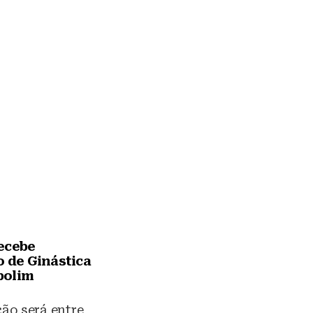
ecebe
o de Ginástica
polim
ão será entre