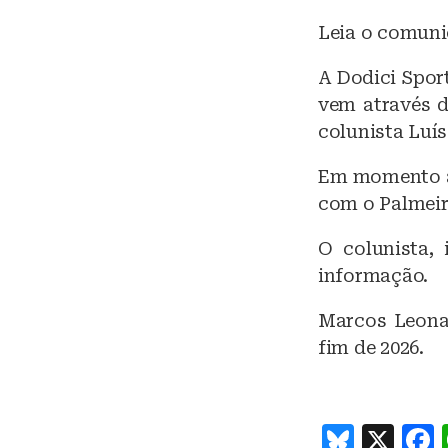
Leia o comunic
A Dodici Spor
vem através d
colunista Luí
Em momento al
com o Palmeir
O colunista,
informação.
Marcos Leonar
fim de 2026.
B
X