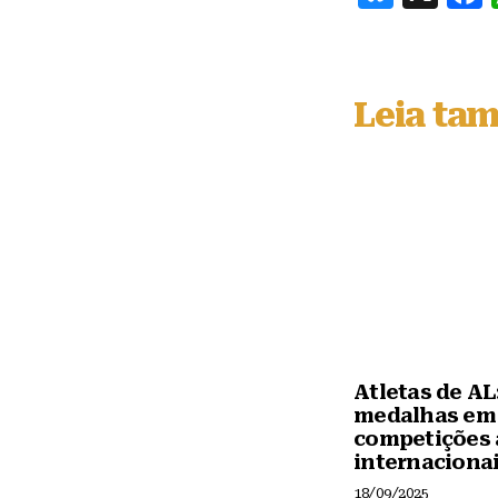
lu
e
s
Leia ta
k
y
Atletas de AL:
medalhas em
competições 
internaciona
18/09/2025