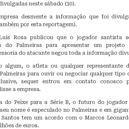
divulgadas neste sábado (30).
o
p
o
p
mpresa desmente a informação que foi divul
k
também por esta reportagem).
 Luís Rosa publicou que o jogador santista 
es do Palmeiras para apresentar um projeto 
sessoria do atacante negou toda a informação div
algum, o atleta ou qualquer representante 
Palmeiras para ouvir ou negociar qualquer tipo 
nclusive, sequer entrou em contato conosco 
disse a empresa.
 do Peixe para a Série B, o futuro do jogador
 seu nome é especulado no Palmeiras e em gigan
o Santos tem um acordo com o Marcos Leonard
ilhões de euros.