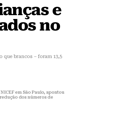
ianças e
nados no
do que brancos – foram 13,5
o UNICEF em São Paulo, apontou
a redução dos números de