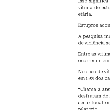
Isso signific
vítima de es
etária.
Estupros acon
A pesquisa mo
de violência s
Entre as vítim
ocorreram em 
No caso de vít
em 59% dos ca
“Chama a aten
desfrutam de 
ser o local o
relatório.