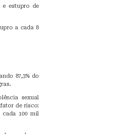
o e estupro de
tupro a cada 8
tando 87,3% do
gras.
lência sexual
ator de risco:
 cada 100 mil