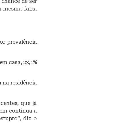
 chance de ser
a mesma faixa
or prevalência
 em casa, 23,1%
u na residência
centes, que já
vem continua a
stupro”, diz o