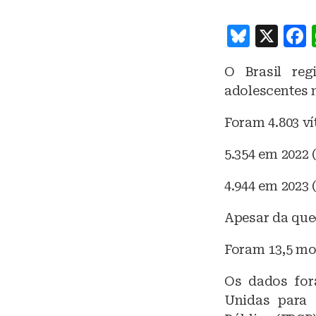
B
X
lu
O Brasil reg
e
adolescentes n
s
k
Foram 4.803 ví
y
5.354 em 2022 
4.944 em 2023 
Apesar da que
Foram 13,5 mor
Os dados for
Unidas para 