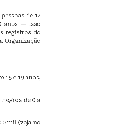
 pessoas de 12
9 anos — isso
s registros do
da Organização
e 15 e 19 anos,
 negros de 0 a
00 mil (veja no