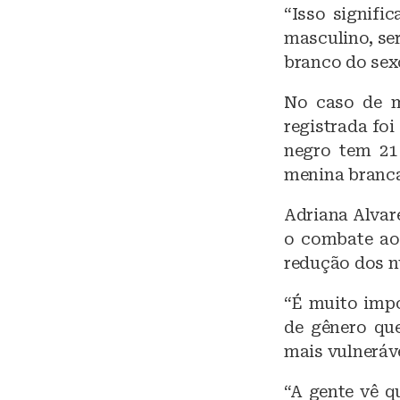
“Isso signifi
masculino, ser
branco do sex
No caso de m
registrada foi
negro tem 21
menina branc
Adriana Alvar
o combate ao 
redução dos n
“É muito impo
de gênero qu
mais vulneráve
“A gente vê q