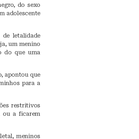
negro, do sexo
 um adolescente
de letalidade
seja, um menino
io do que uma
o, apontou que
aminhos para a
es restritivos
 ou a ficarem
letal, meninos