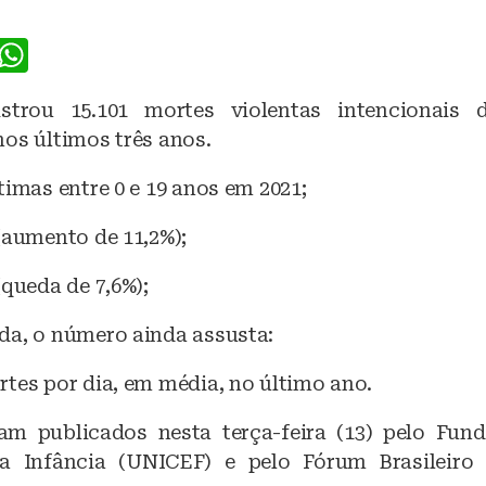
F
W
a
h
istrou 15.101 mortes violentas intencionais 
c
at
os últimos três anos.
e
s
b
A
timas entre 0 e 19 anos em 2021;
o
p
(aumento de 11,2%);
o
p
(queda de 7,6%);
k
da, o número ainda assusta:
tes por dia, em média, no último ano.
am publicados nesta terça-feira (13) pelo Fun
a Infância (UNICEF) e pelo Fórum Brasileiro