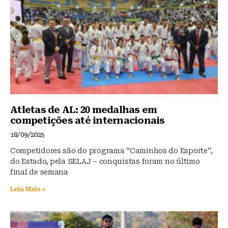
o
p
k
Atletas de AL: 20 medalhas em
competições até internacionais
18/09/2025
Competidores são do programa “Caminhos do Esporte”,
do Estado, pela SELAJ – conquistas foram no último
final de semana
Leia Mais »