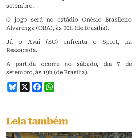
setembro.
O jogo será no estádio Onésio Brasileiro
Alvarenga (OBA), às 20h (de Brasília).
Já o Avaí (SC) enfrenta o Sport, na
Ressacada.
A partida ocorre no sábado, dia 7 de
setembro, às 19h (de Brasília).
B
X
F
W
lu
a
h
e
c
at
s
e
s
Leia também
k
b
A
y
o
p