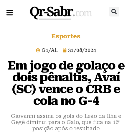
Esportes
G1/AL
31/08/2024
Em jogo de golaço e
dois pênaltis, Avaí
(SC) vence o CRB e
cola no G-4
Giovanni assina os gols do Leão da Ilha e
Gegê diminui para o Galo, que fica na 16ª
posição após o resultado