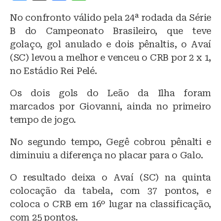
lu
a
h
No confronto válido pela 24ª rodada da Série
e
c
at
B do Campeonato Brasileiro, que teve
s
e
s
golaço, gol anulado e dois pênaltis, o Avaí
k
b
A
(SC) levou a melhor e venceu o CRB por 2 x 1,
y
o
p
no Estádio Rei Pelé.
o
p
Os dois gols do Leão da Ilha foram
k
marcados por Giovanni, ainda no primeiro
tempo de jogo.
No segundo tempo, Gegê cobrou pênalti e
diminuiu a diferença no placar para o Galo.
O resultado deixa o Avaí (SC) na quinta
colocação da tabela, com 37 pontos, e
coloca o CRB em 16º lugar na classificação,
com 25 pontos.